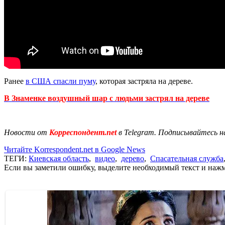
Ранее
в США спасли пуму
, которая застряла на дереве.
В Знаменке воздушный шар с людьми застрял на дереве
Новости от
Корреспондент.net
в Telegram. Подписывайтесь н
Читайте Korrespondent.net в Google News
ТЕГИ:
Киевская область
,
видео
,
дерево
,
Спасательная служба
Если вы заметили ошибку, выделите необходимый текст и нажми