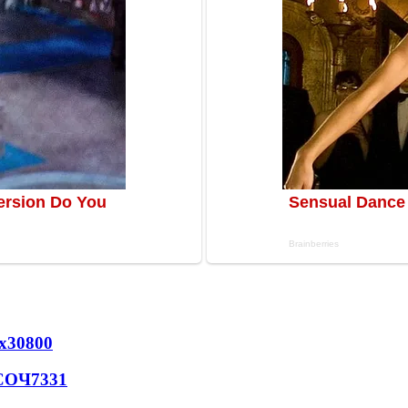
х
30800
 СОЧ
7331