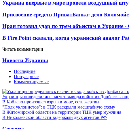
Украина впервые в мире провела воздушный шту
Присвоение средств ПриватБанка: дело Коломойс
Иран готовил удар по трем объектам в Украине 
В Fire Point сказали, когда украинский аналог Pa
Читать комментарии
Новости Украины
Последние
Популярные
Комментируемые
Украинцы определились насчет вывода войск из Донбасса - оп
В Коблево произошел взрыв в море, есть жертвы
"Полк уклонистов": в ТЦК раскрыли масштабную схему
В Житомирской области на территории ТЦК умер мужчина
В Николаевской области задержали двух агентов РФ
Сюжеты