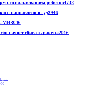
рм с использованием роботов
4738
кого направлено в суд
3946
- СМИ
3046
triot начнет сбивать ракеты
2916
рос