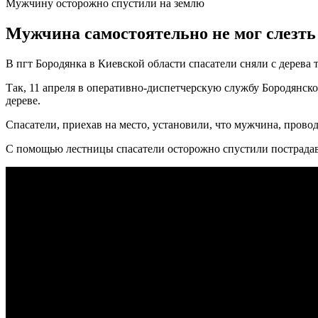
Мужчину осторожно спустили на землю
Мужчина самостоятельно не мог слезть 
В пгт Бородянка в Киевской области спасатели сняли с дерева
Так, 11 апреля в оперативно-диспетчерскую службу Бородянск
дереве.
Спасатели, приехав на место, установили, что мужчина, провод
С помощью лестницы спасатели осторожно спустили пострадав