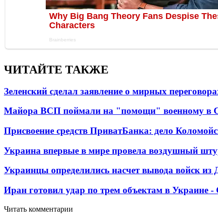
ЧИТАЙТЕ ТАКЖЕ
Зеленский сделал заявление о мирных переговора
Майора ВСП поймали на "помощи" военному в
Присвоение средств ПриватБанка: дело Коломойс
Украина впервые в мире провела воздушный шту
Украинцы определились насчет вывода войск из 
Иран готовил удар по трем объектам в Украине 
Читать комментарии