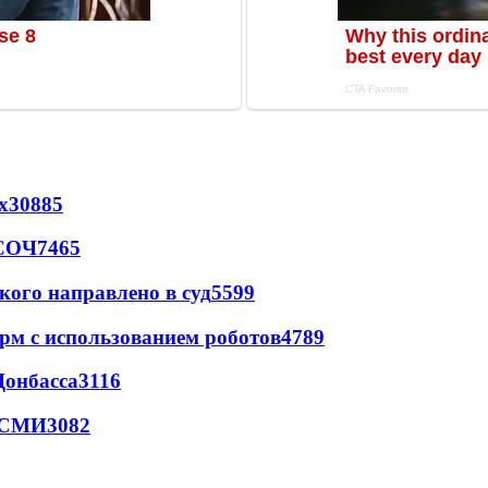
х
30885
 СОЧ
7465
кого направлено в суд
5599
рм с использованием роботов
4789
Донбасса
3116
- СМИ
3082