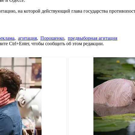
ве и Одессе.
итацию, на которой действующий глава государства противопост
реклама
,
агитация
,
Порошенко
,
предвыборная агитация
те Ctrl+Enter, чтобы сообщить об этом редакции.