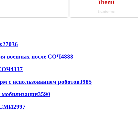
х
27036
ия военных после СОЧ
4888
 СОЧ
4337
рм с использованием роботов
3985
т мобилизации
3590
- СМИ
2997