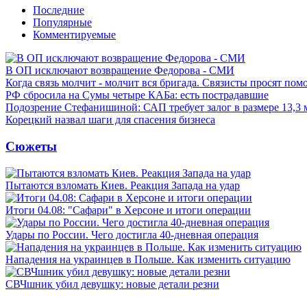
Последние
Популярные
Комментируемые
В ОП исключают возвращение Федорова - СМИ
Когда связь молчит - молчит вся бригада. Связисты просят по
РФ сбросила на Сумы четыре КАБа: есть пострадавшие
Подозрение Стефанишиной: САП требует залог в размере 13,3 
Корецкий назвал шаги для спасения бизнеса
Сюжеты
Пытаются взломать Киев. Реакция Запада на удар
Итоги 04.08: "Сафари" в Херсоне и итоги операции
Удары по России. Чего достигла 40-дневная операция
Нападения на украинцев в Польше. Как изменить ситуацию
СВЧшник убил девушку: новые детали резни