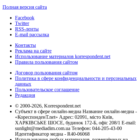
Полная версия сайта
Facebook
Twitter
RSS-ленты
E-mail рассылка
Контакты
Реклама на сайте
Использование материалов korrespondent.net
Правила пользования сайтом
Договор пользования сайтом
Политика в сфере конфиденциальности и персональных
данных
Пользовательское соглашение
Редакция
© 2000-2026, Korrespondent.net
Субъект в сфере онлайн-медиа Название онлайн-медиа -
«КореспонденТ.net» Адрес: 02091, місто Київ,
ХАРКІВСЬКЕ ШОСЕ, будинок 172-Б, офіс 208/1 E-mail:
sunlight@mediadim.com.ua
Телефон: 044-205-43-00
Идентификатор медиа - R40-06068
Использование любых материалов, размещённых на