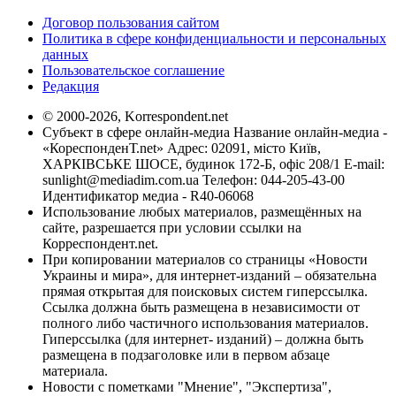
Договор пользования сайтом
Политика в сфере конфиденциальности и персональных
данных
Пользовательское соглашение
Редакция
© 2000-2026, Korrespondent.net
Субъект в сфере онлайн-медиа Название онлайн-медиа -
«КореспонденТ.net» Адрес: 02091, місто Київ,
ХАРКІВСЬКЕ ШОСЕ, будинок 172-Б, офіс 208/1 E-mail:
sunlight@mediadim.com.ua
Телефон: 044-205-43-00
Идентификатор медиа - R40-06068
Использование любых материалов, размещённых на
сайте, разрешается при условии ссылки на
Корреспондент.net.
При копировании материалов со страницы «Новости
Украины и мира», для интернет-изданий – обязательна
прямая открытая для поисковых систем гиперссылка.
Ссылка должна быть размещена в независимости от
полного либо частичного использования материалов.
Гиперссылка (для интернет- изданий) – должна быть
размещена в подзаголовке или в первом абзаце
материала.
Новости с пометками "Мнение", "Экспертиза",