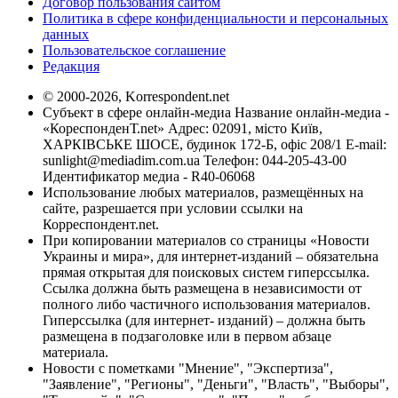
Договор пользования сайтом
Политика в сфере конфиденциальности и персональных
данных
Пользовательское соглашение
Редакция
© 2000-2026, Korrespondent.net
Субъект в сфере онлайн-медиа Название онлайн-медиа -
«КореспонденТ.net» Адрес: 02091, місто Київ,
ХАРКІВСЬКЕ ШОСЕ, будинок 172-Б, офіс 208/1 E-mail:
sunlight@mediadim.com.ua
Телефон: 044-205-43-00
Идентификатор медиа - R40-06068
Использование любых материалов, размещённых на
сайте, разрешается при условии ссылки на
Корреспондент.net.
При копировании материалов со страницы «Новости
Украины и мира», для интернет-изданий – обязательна
прямая открытая для поисковых систем гиперссылка.
Ссылка должна быть размещена в независимости от
полного либо частичного использования материалов.
Гиперссылка (для интернет- изданий) – должна быть
размещена в подзаголовке или в первом абзаце
материала.
Новости с пометками "Мнение", "Экспертиза",
"Заявление", "Регионы", "Деньги", "Власть", "Выборы",