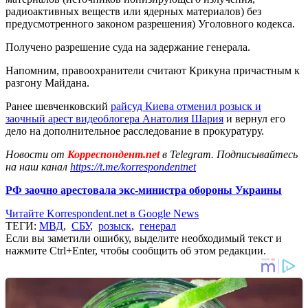
радиоактивных веществ или ядерных материалов) без
предусмотренного законом разрешения) Уголовного кодекса.
Получено разрешение суда на задержание генерала.
Напомним, правоохранители считают Крикуна причастным к
разгону Майдана.
Ранее шевченковский
райсуд Киева отменил розыск и
заочный арест видеоблогера Анатолия Шария
и вернул его
дело на дополнительное расследование в прокуратуру.
Новости от
Корреспондент.net
в Telegram. Подписывайтесь
на наш канал
https://t.me/korrespondentnet
РФ заочно арестовала экс-министра обороны Украины
Читайте Korrespondent.net в Google News
ТЕГИ:
МВД
,
СБУ
,
розыск
,
генерал
Если вы заметили ошибку, выделите необходимый текст и
нажмите Ctrl+Enter, чтобы сообщить об этом редакции.