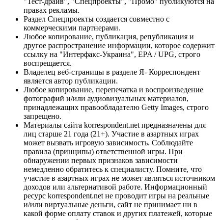
"Тест-драйв", "Спецпроекты", "Промо" публикуются на
правах рекламы.
Раздел Спецпроекты создается совместно с
коммерческими партнерами.
Любое копирование, публикация, републикация и
другое распространение информации, которое содержит
ссылку на "Интерфакс-Украина", EPA / UPG, строго
воспрещается.
Владелец веб-страницы в разделе Я- Корреспондент
является автор публикации.
Любое копирование, перепечатка и воспроизведение
фотографий и/или аудиовизуальных материалов,
принадлежащих правообладателю Getty Images, строго
запрещено.
Материалы сайта korrespondent.net предназначены для
лиц старше 21 года (21+). Участие в азартных играх
может вызвать игровую зависимость. Соблюдайте
правила (принципы) ответственной игры. При
обнаружении первых признаков зависимости
немедленно обратитесь к специалисту. Помните, что
участие в азартных играх не может являться источником
доходов или альтернативой работе. Информационный
ресурс korrespondent.net не проводит игры на реальные
и/или виртуальные деньги, сайт не принимает ни в
какой форме оплату ставок и других платежей, которые