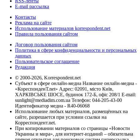
RSS-ленты
E-mail рассылка
Контакты
Реклама на сайте
Использование материалов korrespondent.net
Правила пользования сайтом
Договор пользования сайтом
Политика в сфере конфиденциальности и персональных
данных
Пользовательское соглашение
Редакция
© 2000-2026, Korrespondent.net
Субъект в сфере онлайн-медиа Название онлайн-медиа -
«КореспонденТ.net» Адрес: 02091, місто Київ,
ХАРКІВСЬКЕ ШОСЕ, будинок 172-Б, офіс 208/1 E-mail:
sunlight@mediadim.com.ua
Телефон: 044-205-43-00
Идентификатор медиа - R40-06068
Использование любых материалов, размещённых на
сайте, разрешается при условии ссылки на
Корреспондент.net.
При копировании материалов со страницы «Новости
Украины и мира», для интернет-изданий – обязательна
прямая открытая для поисковых систем гиперссылка.