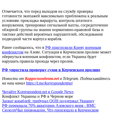
Отмечается, что перед выходом на службу проверка
готовности экипажей максимально приближена к реальным
условиям: прокладка маршрута, контроль штатного
вооружения, тренировки сигнальной вахты, сосредоточение
обзорной группы на знании нормативно-правовой базы и
тактике действий вероятных нарушителей, обследования
подводной части корпуса корабля.
Ранее сообщалось, что в
РФ пригрозили Киеву военным
конфликтом
на Азове. Ситуация в Керченском проливе может
обернуться военным конфликтом, если Украина будет
нарушать правила прохода через пролив.
РФ упростила проверку судов в Керченском проливе
Новости от
Корреспондент.net
в Telegram. Подписывайтесь
на наш канал
https://t.me/korrespondentnet
Читайте Korrespondent.net в Google News
Конфликт Украины и РФ в Черном море
Захват кораблей: трибунал ООН поддержал Украину
РФ перекрыла 70% акватории Азовского моря - ВМС
Сюжет
Чьи провокации. Что произошло в Керченском