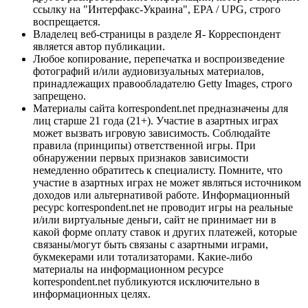
ссылку на "Интерфакс-Украина", EPA / UPG, строго
воспрещается.
Владелец веб-страницы в разделе Я- Корреспондент
является автор публикации.
Любое копирование, перепечатка и воспроизведение
фотографий и/или аудиовизуальных материалов,
принадлежащих правообладателю Getty Images, строго
запрещено.
Материалы сайта korrespondent.net предназначены для
лиц старше 21 года (21+). Участие в азартных играх
может вызвать игровую зависимость. Соблюдайте
правила (принципы) ответственной игры. При
обнаружении первых признаков зависимости
немедленно обратитесь к специалисту. Помните, что
участие в азартных играх не может являться источником
доходов или альтернативой работе. Информационный
ресурс korrespondent.net не проводит игры на реальные
и/или виртуальные деньги, сайт не принимает ни в
какой форме оплату ставок и других платежей, которые
связаны/могут быть связаны с азартными играми,
букмекерами или тотализаторами. Какие-либо
материалы на информационном ресурсе
korrespondent.net публикуются исключительно в
информационных целях.