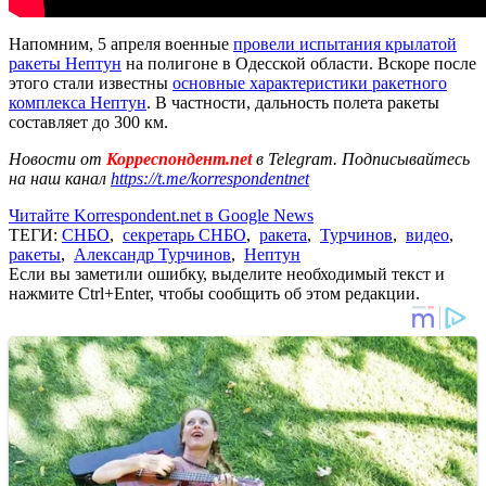
Напомним, 5 апреля военные
провели испытания крылатой
ракеты Нептун
на полигоне в Одесской области. Вскоре после
этого стали известны
основные характеристики ракетного
комплекса Нептун
. В частности, дальность полета ракеты
составляет до 300 км.
Новости от
Корреспондент.net
в Telegram. Подписывайтесь
на наш канал
https://t.me/korrespondentnet
Читайте Korrespondent.net в Google News
ТЕГИ:
СНБО
,
секретарь СНБО
,
ракета
,
Турчинов
,
видео
,
ракеты
,
Александр Турчинов
,
Нептун
Если вы заметили ошибку, выделите необходимый текст и
нажмите Ctrl+Enter, чтобы сообщить об этом редакции.