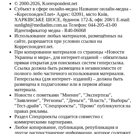
© 2000-2026, Korrespondent.net
Субъект в сфере онлайн-медиа Название онлайн-медиа -
«КореспонденТ.net» Адрес: 02091, місто Київ,
ХАРКІВСЬКЕ ШОСЕ, будинок 172-Б, офіс 208/1 E-mail:
sunlight@mediadim.com.ua
Телефон: 044-205-43-00
Идентификатор медиа - R40-06068
Использование любых материалов, размещённых на
сайте, разрешается при условии ссылки на
Корреспондент.net.
При копировании материалов со страницы «Новости
Украины и мира», для интернет-изданий – обязательна
прямая открытая для поисковых систем гиперссылка.
Ссылка должна быть размещена в независимости от
полного либо частичного использования материалов.
Гиперссылка (для интернет- изданий) – должна быть
размещена в подзаголовке или в первом абзаце
материала.
Новости с пометками "Мнение", "Экспертиза",
"Заявление", "Регионы", "Деньги", "Власть", "Выборы",
"Тест-драйв", "Спецпроекты", "Промо" публикуются на
правах рекламы.
Раздел Спецпроекты создается совместно с
коммерческими партнерами.
Любое копирование, публикация, републикация и
другое распространение информации, которое содержит