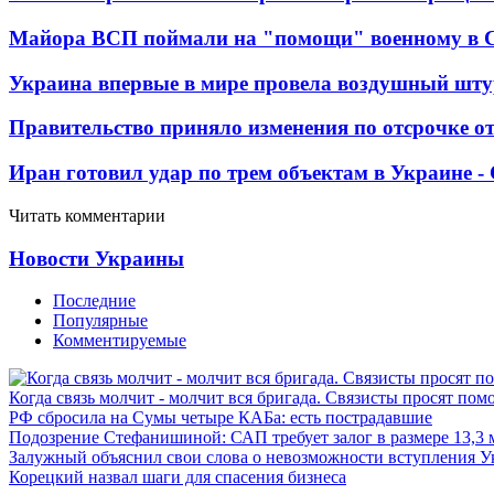
Майора ВСП поймали на "помощи" военному в
Украина впервые в мире провела воздушный шту
Правительство приняло изменения по отсрочке о
Иран готовил удар по трем объектам в Украине 
Читать комментарии
Новости Украины
Последние
Популярные
Комментируемые
Когда связь молчит - молчит вся бригада. Связисты просят по
РФ сбросила на Сумы четыре КАБа: есть пострадавшие
Подозрение Стефанишиной: САП требует залог в размере 13,3 
Залужный объяснил свои слова о невозможности вступления 
Корецкий назвал шаги для спасения бизнеса