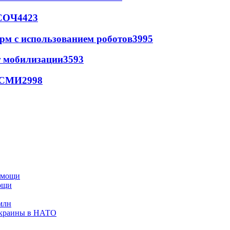
 СОЧ
4423
рм с использованием роботов
3995
т мобилизации
3593
- СМИ
2998
мощи
млн
Украины в НАТО