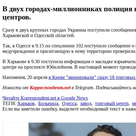
В двух городах-миллионниках полиция 
центров.
Сразу в двух крупных городах Украины поступили соообщения
Харьковской и Одесской областей.
Так, в Одессе в 9.15 по спецлинии 102 поступило сообщение 
медучреждение и прилегающую к нему территорию проверили, 
В Харькове в 9.30 поступила информация о закладке взрывчат
центре на проспекте Юбилейном. В настоящий момент провод
Напомним, 20 апреля
в Киеве "минировали" сразу 18 торговых
Новости от
Корреспондент.net
в Telegram. Подписывайтесь н
Читайте Korrespondent.net в Google News
ТЕГИ:
Харьков
,
Больница
,
Одесса
,
завод
,
торговый центр
,
м
Если вы заметили ошибку, выделите необходимый текст и нажми