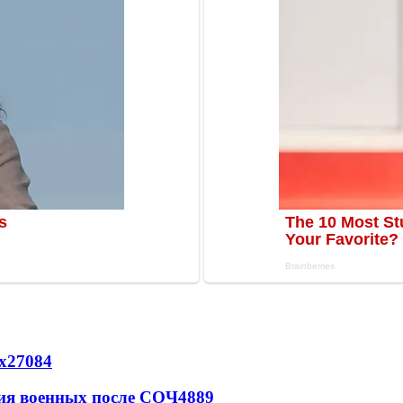
х
27084
ия военных после СОЧ
4889