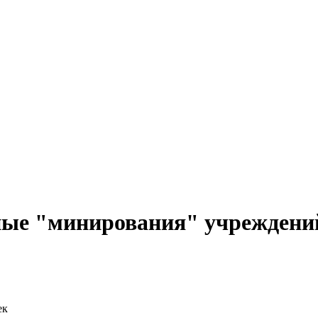
нные "минирования" учреждени
ек