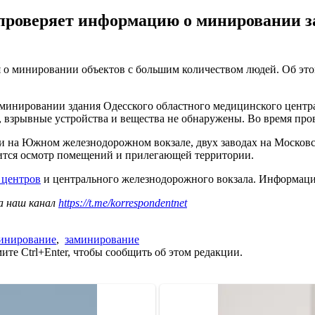
проверяет информацию о минировании за
 о минировании объектов с большим количеством людей. Об это
о минировании здания Одесского областного медицинского центр
взрывные устройства и вещества не обнаружены. Во время про
ки на Южном железнодорожном вокзале, двух заводах на Московс
ится осмотр помещений и прилегающей территории.
 центров
и центрального железнодорожного вокзала. Информаци
а наш канал
https://t.me/korrespondentnet
инирование
,
заминирование
те Ctrl+Enter, чтобы сообщить об этом редакции.