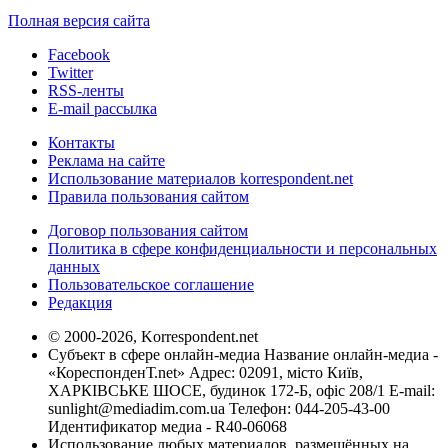
Полная версия сайта
Facebook
Twitter
RSS-ленты
E-mail рассылка
Контакты
Реклама на сайте
Использование материалов korrespondent.net
Правила пользования сайтом
Договор пользования сайтом
Политика в сфере конфиденциальности и персональных
данных
Пользовательское соглашение
Редакция
© 2000-2026, Korrespondent.net
Субъект в сфере онлайн-медиа Название онлайн-медиа -
«КореспонденТ.net» Адрес: 02091, місто Київ,
ХАРКІВСЬКЕ ШОСЕ, будинок 172-Б, офіс 208/1 E-mail:
sunlight@mediadim.com.ua
Телефон: 044-205-43-00
Идентификатор медиа - R40-06068
Использование любых материалов, размещённых на