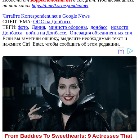
на наш канал
https://t.me/korrespondentnet
Читайте Korrespondent.net в Google News
СПЕЦТЕМА:
ООС на Донбассе
ТЕГИ:
фото
,
Дания
,
министр обороны
,
донбасс
,
новости
Донбасса
,
война на Донбассе
,
Операция объединенных сил
Если вы заметили ошибку, выделите необходимый текст и
нажмите Ctrl+Enter, чтобы сообщить об этом редакции.