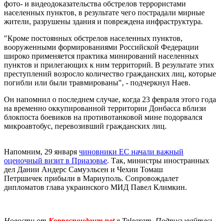
фото- и видеодоказательства обстрелов террористами
населенных пунктов, в результате чего пострадали мирные
жители, разрушены здания и повреждена инфраструктура.
"Кроме постоянных обстрелов населенных пунктов,
вооруженными формированиями Российской Федерации
широко применяется практика минирований населенных
пунктов и прилегающих к ним территорий. В результате этих
преступлений возросло количество гражданских лиц, которые
погибли или были травмированы", - подчеркнул Наев.
Он напомнил о последнем случае, когда 23 февраля этого года
на временно оккупированной территории Донбасса вблизи
блокпоста боевиков на противотанковой мине подорвался
микроавтобус, перевозивший гражданских лиц.
Напомним, 29 января
чиновники ЕС начали важный
оценочный визит в Приазовье
. Так, министры иностранных
дел Дании Андерс Самуэльсен и Чехии Томаш
Петршичек прибыли в Мариуполь. Сопровождалет
дипломатов глава украинского МИД Павел Климкин.
Новости от
Корреспондент.net
в Telegram. Подписывайтесь