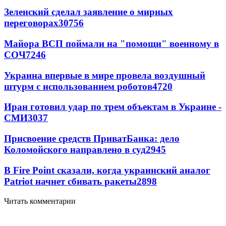
Зеленский сделал заявление о мирных
переговорах
30756
Майора ВСП поймали на "помощи" военному в
СОЧ
7246
Украина впервые в мире провела воздушный
штурм с использованием роботов
4720
Иран готовил удар по трем объектам в Украине -
СМИ
3037
Присвоение средств ПриватБанка: дело
Коломойского направлено в суд
2945
В Fire Point сказали, когда украинский аналог
Patriot начнет сбивать ракеты
2898
Читать комментарии