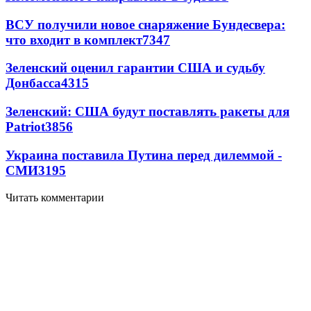
ВСУ получили новое снаряжение Бундесвера:
что входит в комплект
7347
Зеленский оценил гарантии США и судьбу
Донбасса
4315
Зеленский: США будут поставлять ракеты для
Patriot
3856
Украина поставила Путина перед дилеммой -
СМИ
3195
Читать комментарии