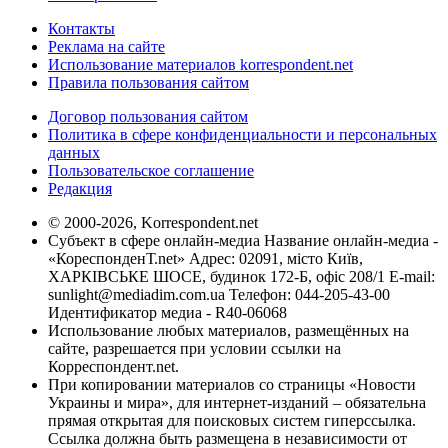
Контакты
Реклама на сайте
Использование материалов korrespondent.net
Правила пользования сайтом
Договор пользования сайтом
Политика в сфере конфиденциальности и персональных
данных
Пользовательское соглашение
Редакция
© 2000-2026, Korrespondent.net
Субъект в сфере онлайн-медиа Название онлайн-медиа -
«КореспонденТ.net» Адрес: 02091, місто Київ,
ХАРКІВСЬКЕ ШОСЕ, будинок 172-Б, офіс 208/1 E-mail:
sunlight@mediadim.com.ua
Телефон: 044-205-43-00
Идентификатор медиа - R40-06068
Использование любых материалов, размещённых на
сайте, разрешается при условии ссылки на
Корреспондент.net.
При копировании материалов со страницы «Новости
Украины и мира», для интернет-изданий – обязательна
прямая открытая для поисковых систем гиперссылка.
Ссылка должна быть размещена в независимости от