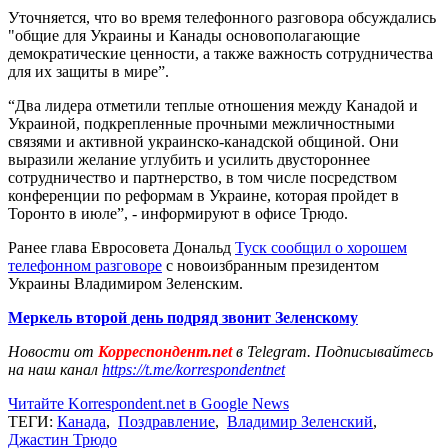
Уточняется, что во время телефонного разговора обсуждались
"общие для Украины и Канады основополагающие
демократические ценности, а также важность сотрудничества
для их защиты в мире”.
“Два лидера отметили теплые отношения между Канадой и
Украиной, подкрепленные прочными межличностными
связями и активной украинско-канадской общиной. Они
выразили желание углубить и усилить двустороннее
сотрудничество и партнерство, в том числе посредством
конференции по реформам в Украине, которая пройдет в
Торонто в июле”, - информируют в офисе Трюдо.
Ранее глава Евросовета Дональд
Туск сообщил о хорошем
телефонном разговоре
с новоизбранным президентом
Украины Владимиром Зеленским.
Меркель второй день подряд звонит Зеленскому
Новости от
Корреспондент.net
в Telegram. Подписывайтесь
на наш канал
https://t.me/korrespondentnet
Читайте Korrespondent.net в Google News
ТЕГИ:
Канада
,
Поздравление
,
Владимир Зеленский
,
Джастин Трюдо