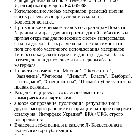
sunlight@mediadim.com.ua
Телефон: 044-205-43-00
Идентификатор медиа - R40-06068
Использование любых материалов, размещённых на
сайте, разрешается при условии ссылки на
Корреспондент.net.
При копировании материалов со страницы «Новости
Украины и мира», для интернет-изданий – обязательна
прямая открытая для поисковых систем гиперссылка.
Ссылка должна быть размещена в независимости от
полного либо частичного использования материалов.
Гиперссылка (для интернет- изданий) – должна быть
размещена в подзаголовке или в первом абзаце
материала.
Новости с пометками "Мнение", "Экспертиза",
"Заявление", "Регионы", "Деньги", "Власть", "Выборы",
"Тест-драйв", "Спецпроекты", "Промо" публикуются на
правах рекламы.
Раздел Спецпроекты создается совместно с
коммерческими партнерами.
Любое копирование, публикация, републикация и
другое распространение информации, которое содержит
ссылку на "Интерфакс-Украина", EPA / UPG, строго
воспрещается.
Владелец веб-страницы в разделе Я- Корреспондент
является автор публикации.