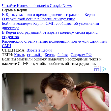
Читайте Korrespondent.net в Google News
Взрыв в Керчи
В Крыму заявили о предотвращении терактов в Керчи
О керченской бойне в России снимут кино
Бойня в колледже Керчи: СМИ сообщают об увольнении
директора
В Керчи пострадавший от взрыва колледж снова принял
студентов
Керченского стрелка тайно похоронили под чужой фамилией -
СМИ
СПЕЦТЕМА:
Взрыв в Керчи
ТЕГИ:
Крым
,
стрельба
,
Керчь
,
бойня
,
Следком РФ
Если вы заметили ошибку, выделите необходимый текст и
нажмите Ctrl+Enter, чтобы сообщить об этом редакции.