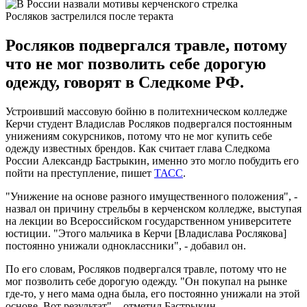
Росляков застрелился после теракта
Росляков подвергался травле, потому
что не мог позволить себе дорогую
одежду, говорят в Следкоме РФ.
Устроивший массовую бойню в политехническом колледже
Керчи студент Владислав Росляков подвергался постоянным
унижениям сокурсников, потому что не мог купить себе
одежду известных брендов. Как считает глава Следкома
России Александр Бастрыкин, именно это могло побудить его
пойти на преступление, пишет
ТАСС
.
"Унижение на основе разного имущественного положения", -
назвал он причину стрельбы в керченском колледже, выступая
на лекции во Всероссийском государственном университете
юстиции. "Этого мальчика в Керчи [Владислава Рослякова]
постоянно унижали одноклассники", - добавил он.
По его словам, Росляков подвергался травле, потому что не
мог позволить себе дорогую одежду. "Он покупал на рынке
где-то, у него мама одна была, его постоянно унижали на этой
основе. Вот результат", - отметил Бастрыкин.