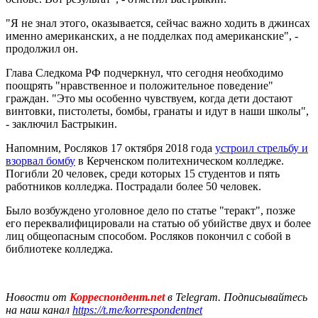
"Я не знал этого, оказывается, сейчас важно ходить в джинсах
именно американских, а не подделках под американские", -
продолжил он.
Глава Следкома РФ подчеркнул, что сегодня необходимо
поощрять "нравственное и положительное поведение"
граждан. "Это мы особенно чувствуем, когда дети достают
винтовки, пистолеты, бомбы, гранаты и идут в наши школы",
- заключил Бастрыкин.
Напомним, Росляков 17 октября 2018 года
устроил стрельбу и
взорвал бомбу
в Керченском политехническом колледже.
Погибли 20 человек, среди которых 15 студентов и пять
работников колледжа. Пострадали более 50 человек.
Было возбуждено уголовное дело по статье "теракт", позже
его переквалифицировали на статью об убийстве двух и более
лиц общеопасным способом. Росляков покончил с собой в
библиотеке колледжа.
Новости от
Корреспондент.net
в Telegram. Подписывайтесь
на наш канал
https://t.me/korrespondentnet