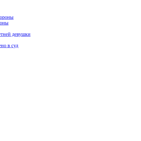
роны
етней девушки
но в суд