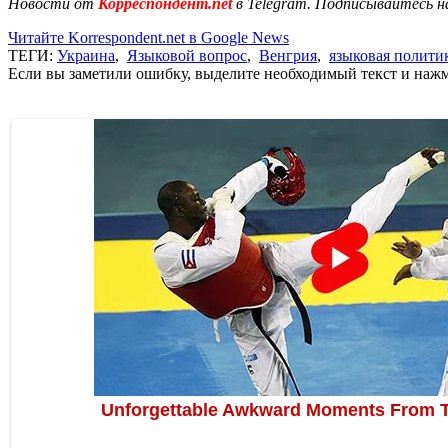
Новости от
Корреспондент.net
в Telegram. Подписывайтесь н
Читайте Korrespondent.net в Google News
ТЕГИ:
Украина
,
Языковой вопрос
,
Венгрия
,
языковая полити
Если вы заметили ошибку, выделите необходимый текст и нажми