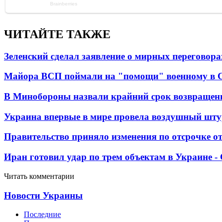
ЧИТАЙТЕ ТАКЖЕ
Зеленский сделал заявление о мирных переговора
Майора ВСП поймали на "помощи" военному в
В Минобороны назвали крайний срок возвращен
Украина впервые в мире провела воздушный шту
Правительство приняло изменения по отсрочке о
Иран готовил удар по трем объектам в Украине 
Читать комментарии
Новости Украины
Последние