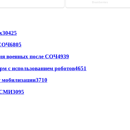
х
30425
 СОЧ
6805
ия военных после СОЧ
4939
рм с использованием роботов
4651
т мобилизации
3710
- СМИ
3095