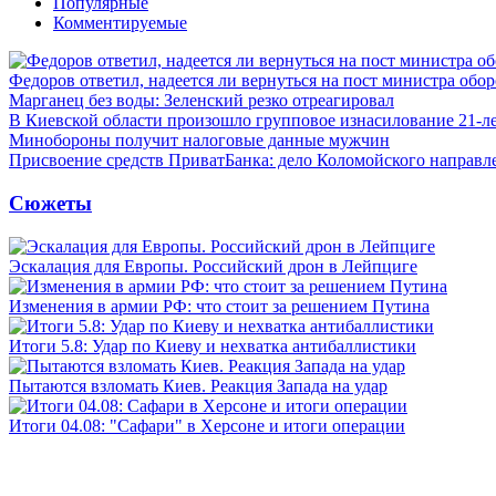
Популярные
Комментируемые
Федоров ответил, надеется ли вернуться на пост министра обо
Марганец без воды: Зеленский резко отреагировал
В Киевской области произошло групповое изнасилование 21-л
Минобороны получит налоговые данные мужчин
Присвоение средств ПриватБанка: дело Коломойского направле
Сюжеты
Эскалация для Европы. Российский дрон в Лейпциге
Изменения в армии РФ: что стоит за решением Путина
Итоги 5.8: Удар по Киеву и нехватка антибаллистики
Пытаются взломать Киев. Реакция Запада на удар
Итоги 04.08: "Сафари" в Херсоне и итоги операции