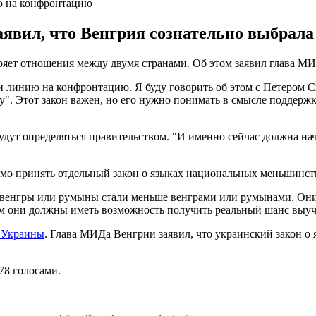
ию на конфронтацию
вил, что Венгрия сознательно выбрала
тряет отношения между двумя странами. Об этом заявил глава 
 линию на конфронтацию. Я буду говорить об этом с Петером Си
". Этот закон важен, но его нужно понимать в смысле поддержки
дут определяться правительством. "И именно сейчас должна нача
имо принять отдельный закон о языках национальных меньшинст
венгры или румыны стали меньше венграми или румынами. Они
том они должны иметь возможность получить реальный шанс выуч
н Украины
. Глава МИДа Венгрии заявил, что украинский закон о
78 голосами.