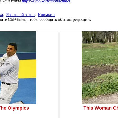
а наш канал
https://t.me/korrespondentnet
ка
,
Языковой закон
,
Климкин
те Ctrl+Enter, чтобы сообщить об этом редакции.