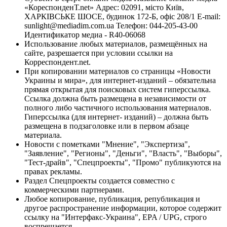
«КореспонденТ.net» Адрес: 02091, місто Київ,
ХАРКІВСЬКЕ ШОСЕ, будинок 172-Б, офіс 208/1 E-mail:
sunlight@mediadim.com.ua
Телефон: 044-205-43-00
Идентификатор медиа - R40-06068
Использование любых материалов, размещённых на
сайте, разрешается при условии ссылки на
Корреспондент.net.
При копировании материалов со страницы «Новости
Украины и мира», для интернет-изданий – обязательна
прямая открытая для поисковых систем гиперссылка.
Ссылка должна быть размещена в независимости от
полного либо частичного использования материалов.
Гиперссылка (для интернет- изданий) – должна быть
размещена в подзаголовке или в первом абзаце
материала.
Новости с пометками "Мнение", "Экспертиза",
"Заявление", "Регионы", "Деньги", "Власть", "Выборы",
"Тест-драйв", "Спецпроекты", "Промо" публикуются на
правах рекламы.
Раздел Спецпроекты создается совместно с
коммерческими партнерами.
Любое копирование, публикация, републикация и
другое распространение информации, которое содержит
ссылку на "Интерфакс-Украина", EPA / UPG, строго
воспрещается.