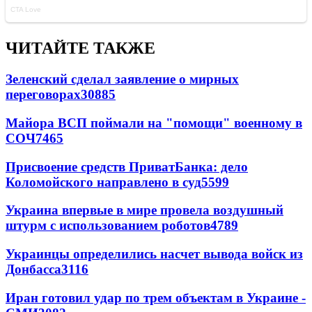
ЧИТАЙТЕ ТАКЖЕ
Зеленский сделал заявление о мирных
переговорах
30885
Майора ВСП поймали на "помощи" военному в
СОЧ
7465
Присвоение средств ПриватБанка: дело
Коломойского направлено в суд
5599
Украина впервые в мире провела воздушный
штурм с использованием роботов
4789
Украинцы определились насчет вывода войск из
Донбасса
3116
Иран готовил удар по трем объектам в Украине -