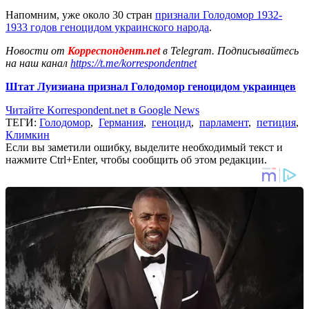
Напомним, уже около 30 стран
признали Голодомор 1932-
1933 годов геноцидом украинского народа
.
Новости от
Корреспондент.net
в Telegram. Подписывайтесь
на наш канал
https://t.me/korrespondentnet
Штат Луизиана признал Голодомор геноцидом украинцев
Читайте Korrespondent.net в Google News
ТЕГИ:
Голодомор
,
Германия
,
геноцид
,
парламент
,
петиция
,
Климкин
Если вы заметили ошибку, выделите необходимый текст и
нажмите Ctrl+Enter, чтобы сообщить об этом редакции.