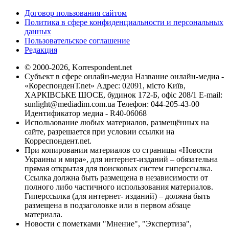
Договор пользования сайтом
Политика в сфере конфиденциальности и персональных
данных
Пользовательское соглашение
Редакция
© 2000-2026, Korrespondent.net
Субъект в сфере онлайн-медиа Название онлайн-медиа -
«КореспонденТ.net» Адрес: 02091, місто Київ,
ХАРКІВСЬКЕ ШОСЕ, будинок 172-Б, офіс 208/1 E-mail:
sunlight@mediadim.com.ua
Телефон: 044-205-43-00
Идентификатор медиа - R40-06068
Использование любых материалов, размещённых на
сайте, разрешается при условии ссылки на
Корреспондент.net.
При копировании материалов со страницы «Новости
Украины и мира», для интернет-изданий – обязательна
прямая открытая для поисковых систем гиперссылка.
Ссылка должна быть размещена в независимости от
полного либо частичного использования материалов.
Гиперссылка (для интернет- изданий) – должна быть
размещена в подзаголовке или в первом абзаце
материала.
Новости с пометками "Мнение", "Экспертиза",