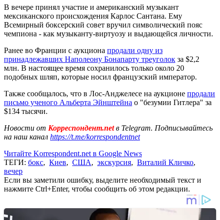
В вечере принял участие и американский музыкант
мексиканского происхождения Карлос Сантана. Ему
Всемирный боксерский совет вручил символический пояс
чемпиона - как музыканту-виртуозу и выдающейся личности.
Ранее во Франции с аукциона
продали одну из
принадлежавших Наполеону Бонапарту треуголок
за $2,2
млн. В настоящее время сохранилось только около 20
подобных шляп, которые носил французский император.
Также сообщалось, что в Лос-Анджелесе на аукционе
продали
письмо ученого Альберта Эйнштейна
о "безумии Гитлера" за
$134 тысячи.
Новости от
Корреспондент.net
в Telegram. Подписывайтесь
на наш канал
https://t.me/korrespondentnet
Читайте Korrespondent.net в Google News
ТЕГИ:
бокс
,
Киев
,
США
,
экскурсия
,
Виталий Кличко
,
вечер
Если вы заметили ошибку, выделите необходимый текст и
нажмите Ctrl+Enter, чтобы сообщить об этом редакции.