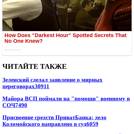
ЧИТАЙТЕ ТАКЖЕ
Зеленский сделал заявление о мирных
переговорах
30911
Майора ВСП поймали на "помощи" военному в
СОЧ
7490
Присвоение средств ПриватБанка: дело
Коломойского направлено в суд
6059