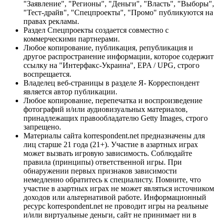
"Заявление", "Регионы", "Деньги", "Власть", "Выборы",
"Тест-драйв", "Спецпроекты", "Промо" публикуются на
правах рекламы.
Раздел Спецпроекты создается совместно с
коммерческими партнерами.
Любое копирование, публикация, републикация и
другое распространение информации, которое содержит
ссылку на "Интерфакс-Украина", EPA / UPG, строго
воспрещается.
Владелец веб-страницы в разделе Я- Корреспондент
является автор публикации.
Любое копирование, перепечатка и воспроизведение
фотографий и/или аудиовизуальных материалов,
принадлежащих правообладателю Getty Images, строго
запрещено.
Материалы сайта korrespondent.net предназначены для
лиц старше 21 года (21+). Участие в азартных играх
может вызвать игровую зависимость. Соблюдайте
правила (принципы) ответственной игры. При
обнаружении первых признаков зависимости
немедленно обратитесь к специалисту. Помните, что
участие в азартных играх не может являться источником
доходов или альтернативой работе. Информационный
ресурс korrespondent.net не проводит игры на реальные
и/или виртуальные деньги, сайт не принимает ни в