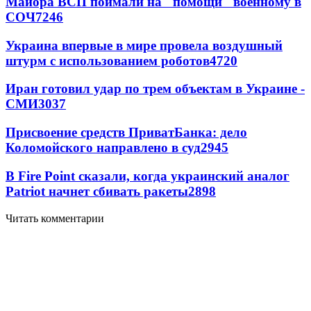
Майора ВСП поймали на "помощи" военному в
СОЧ
7246
Украина впервые в мире провела воздушный
штурм с использованием роботов
4720
Иран готовил удар по трем объектам в Украине -
СМИ
3037
Присвоение средств ПриватБанка: дело
Коломойского направлено в суд
2945
В Fire Point сказали, когда украинский аналог
Patriot начнет сбивать ракеты
2898
Читать комментарии