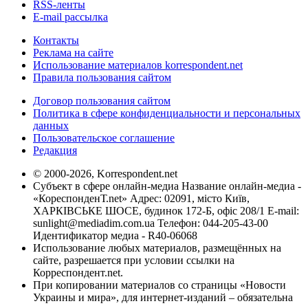
RSS-ленты
E-mail рассылка
Контакты
Реклама на сайте
Использование материалов korrespondent.net
Правила пользования сайтом
Договор пользования сайтом
Политика в сфере конфиденциальности и персональных
данных
Пользовательское соглашение
Редакция
© 2000-2026, Korrespondent.net
Субъект в сфере онлайн-медиа Название онлайн-медиа -
«КореспонденТ.net» Адрес: 02091, місто Київ,
ХАРКІВСЬКЕ ШОСЕ, будинок 172-Б, офіс 208/1 E-mail:
sunlight@mediadim.com.ua
Телефон: 044-205-43-00
Идентификатор медиа - R40-06068
Использование любых материалов, размещённых на
сайте, разрешается при условии ссылки на
Корреспондент.net.
При копировании материалов со страницы «Новости
Украины и мира», для интернет-изданий – обязательна