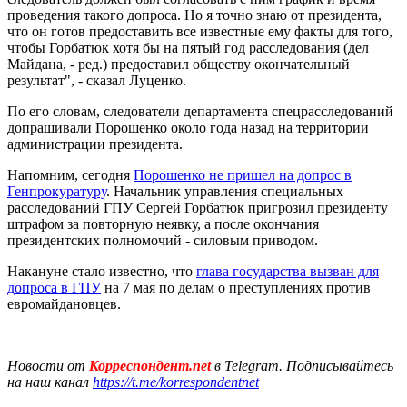
проведения такого допроса. Но я точно знаю от президента,
что он готов предоставить все известные ему факты для того,
чтобы Горбатюк хотя бы на пятый год расследования (дел
Майдана, - ред.) предоставил обществу окончательный
результат", - сказал Луценко.
По его словам, следователи департамента спецрасследований
допрашивали Порошенко около года назад на территории
администрации президента.
Напомним, сегодня
Порошенко не пришел на допрос в
Генпрокуратуру
. Начальник управления специальных
расследований ГПУ Сергей Горбатюк пригрозил президенту
штрафом за повторную неявку, а после окончания
президентских полномочий - силовым приводом.
Накануне стало известно, что
глава государства вызван для
допроса в ГПУ
на 7 мая по делам о преступлениях против
евромайдановцев.
Новости от
Корреспондент.net
в Telegram. Подписывайтесь
на наш канал
https://t.me/korrespondentnet