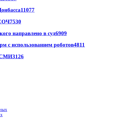
Донбасса
11077
 СОЧ
7530
кого направлено в суд
6909
рм с использованием роботов
4811
- СМИ
3126
ых