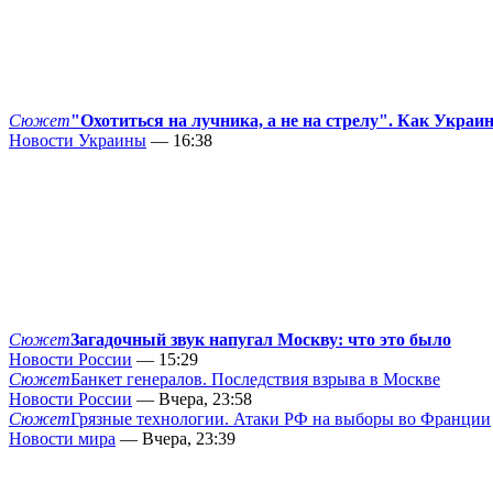
Сюжет
"Охотиться на лучника, а не на стрелу". Как Украи
Новости Украины
— 16:38
Сюжет
Загадочный звук напугал Москву: что это было
Новости России
— 15:29
Сюжет
Банкет генералов. Последствия взрыва в Москве
Новости России
— Вчера, 23:58
Сюжет
Грязные технологии. Атаки РФ на выборы во Франции
Новости мира
— Вчера, 23:39