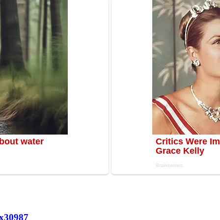
х
30987