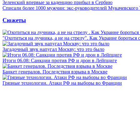
Зеленский впервые за каденцию прибыл в Сербию
Списали более 1000 мужчин: экс-руководителей Мукачевского
Сюжеты
"Охотиться на лучника, а не на стрелу". Как Украине бороться 
Загадочный звук напугал Москву: что это было
Итоги 06.08: Санкции против РФ и дрон в Лейпциге
Банкет генералов. Последствия взрыва в Москве
Грязные технологии. Атаки РФ на выборы во Франции