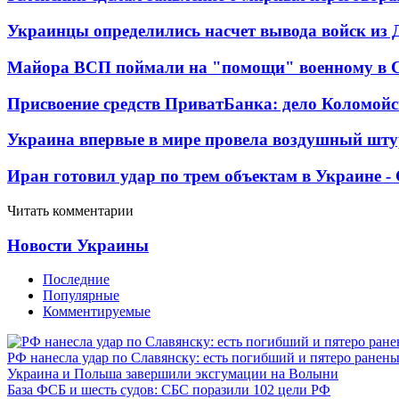
Украинцы определились насчет вывода войск из 
Майора ВСП поймали на "помощи" военному в
Присвоение средств ПриватБанка: дело Коломойс
Украина впервые в мире провела воздушный шту
Иран готовил удар по трем объектам в Украине 
Читать комментарии
Новости Украины
Последние
Популярные
Комментируемые
РФ нанесла удар по Славянску: есть погибший и пятеро ранен
Украина и Польша завершили эксгумации на Волыни
База ФСБ и шесть судов: СБС поразили 102 цели РФ