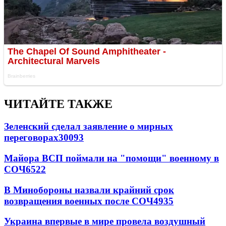
ЧИТАЙТЕ ТАКЖЕ
Зеленский сделал заявление о мирных
переговорах
30093
Майора ВСП поймали на "помощи" военному в
СОЧ
6522
В Минобороны назвали крайний срок
возвращения военных после СОЧ
4935
Украина впервые в мире провела воздушный