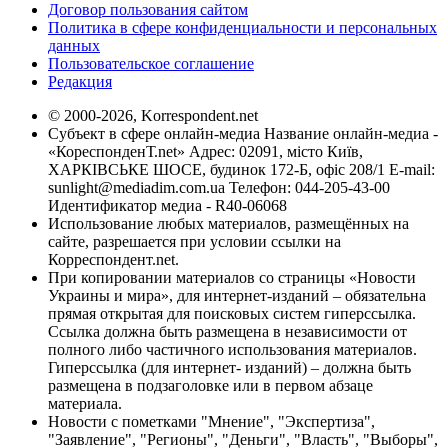
Договор пользования сайтом
Политика в сфере конфиденциальности и персональных
данных
Пользовательское соглашение
Редакция
© 2000-2026, Korrespondent.net
Субъект в сфере онлайн-медиа Название онлайн-медиа -
«КореспонденТ.net» Адрес: 02091, місто Київ,
ХАРКІВСЬКЕ ШОСЕ, будинок 172-Б, офіс 208/1 E-mail:
sunlight@mediadim.com.ua
Телефон: 044-205-43-00
Идентификатор медиа - R40-06068
Использование любых материалов, размещённых на
сайте, разрешается при условии ссылки на
Корреспондент.net.
При копировании материалов со страницы «Новости
Украины и мира», для интернет-изданий – обязательна
прямая открытая для поисковых систем гиперссылка.
Ссылка должна быть размещена в независимости от
полного либо частичного использования материалов.
Гиперссылка (для интернет- изданий) – должна быть
размещена в подзаголовке или в первом абзаце
материала.
Новости с пометками "Мнение", "Экспертиза",
"Заявление", "Регионы", "Деньги", "Власть", "Выборы",