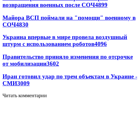
возвращения военных после СОЧ
4899
Майора ВСП поймали на "помощи" военному в
СОЧ
4830
Украина впервые в мире провела воздушный
штурм с использованием роботов
4096
Правительство приняло изменения по отсрочке
от мобилизации
3602
Иран готовил удар по трем объектам в Украине -
СМИ
3009
Читать комментарии