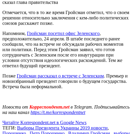
сказал глава правительства
Отмечается, что в то же время Гройсман отметил, что о своем
решении относительно заключения с кем-либо политических
союзов расскажет позже.
Напомним,
Гройсман посетил офис Зеленского
,
предположительно, 24 апреля. В штабе последнего ранее
сообщили, что на встрече не обсуждали рабочих моментов
или политики. Перед этим Гройсман заявил, что готов
сотрудничать с Зеленским после его инаугурации при
условии отсутствия идеологических расхождений. Тем же
ответил будущий президент.
Позже
Гройсман рассказал о встрече с Зеленским
. Премьер и
новоизбранный президент говорили о будущем государства.
Встреча была неформальной.
Новости от
Корреспондент.net
в Telegram. Подписывайтесь
на наш канал
https://t.me/korrespondentnet
Читайте Korrespondent.net в Google News
ТЕГИ:
Выборы Президента Украины 2019 новости
,
Порошенко
,
Петр Порошенко
,
Владимир Гройсман
,
выборы