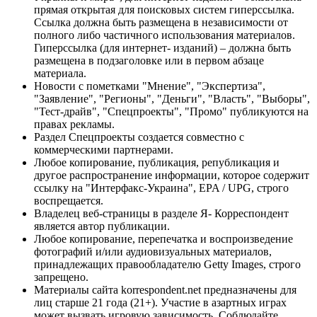
прямая открытая для поисковых систем гиперссылка.
Ссылка должна быть размещена в независимости от
полного либо частичного использования материалов.
Гиперссылка (для интернет- изданий) – должна быть
размещена в подзаголовке или в первом абзаце
материала.
Новости с пометками "Мнение", "Экспертиза",
"Заявление", "Регионы", "Деньги", "Власть", "Выборы",
"Тест-драйв", "Спецпроекты", "Промо" публикуются на
правах рекламы.
Раздел Спецпроекты создается совместно с
коммерческими партнерами.
Любое копирование, публикация, републикация и
другое распространение информации, которое содержит
ссылку на "Интерфакс-Украина", EPA / UPG, строго
воспрещается.
Владелец веб-страницы в разделе Я- Корреспондент
является автор публикации.
Любое копирование, перепечатка и воспроизведение
фотографий и/или аудиовизуальных материалов,
принадлежащих правообладателю Getty Images, строго
запрещено.
Материалы сайта korrespondent.net предназначены для
лиц старше 21 года (21+). Участие в азартных играх
может вызвать игровую зависимость. Соблюдайте