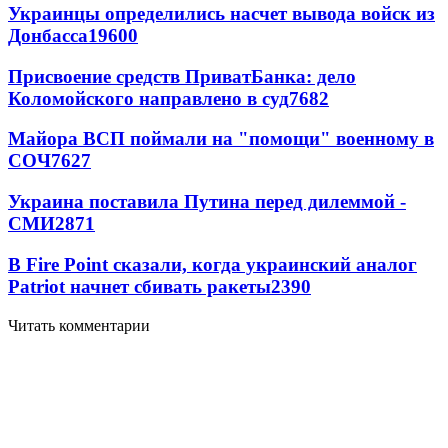
Украинцы определились насчет вывода войск из
Донбасса
19600
Присвоение средств ПриватБанка: дело
Коломойского направлено в суд
7682
Майора ВСП поймали на "помощи" военному в
СОЧ
7627
Украина поставила Путина перед дилеммой -
СМИ
2871
В Fire Point сказали, когда украинский аналог
Patriot начнет сбивать ракеты
2390
Читать комментарии