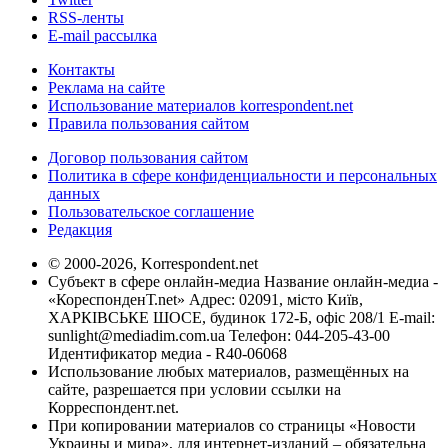
RSS-ленты
E-mail рассылка
Контакты
Реклама на сайте
Использование материалов korrespondent.net
Правила пользования сайтом
Договор пользования сайтом
Политика в сфере конфиденциальности и персональных
данных
Пользовательское соглашение
Редакция
© 2000-2026, Korrespondent.net
Субъект в сфере онлайн-медиа Название онлайн-медиа -
«КореспонденТ.net» Адрес: 02091, місто Київ,
ХАРКІВСЬКЕ ШОСЕ, будинок 172-Б, офіс 208/1 E-mail:
sunlight@mediadim.com.ua
Телефон: 044-205-43-00
Идентификатор медиа - R40-06068
Использование любых материалов, размещённых на
сайте, разрешается при условии ссылки на
Корреспондент.net.
При копировании материалов со страницы «Новости
Украины и мира», для интернет-изданий – обязательна