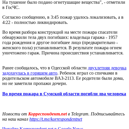
На тушение было подано огнетушащие вещества", - отметили
в ГосЧС.
Согласно сообщению, в 3:45 пожар удалось локализовать, а в
4:22 - полностью ликвидировать.
Во время разбора конструкций на месте пожара спасатели
обнаружили тела двух погибших: владельца гаража - 1957
года рождения и другое погибшее лицо (предварительно -
женского пола) устанавливается. В результате пожара огнем
уничтожено гараж. Причина происшествия устанавливается.
Ранее сообщалось, что в Одесской области
двухлетняя девочка
задохнулась в горящем авто
. Ребенок играл со спичками в
родительском автомобиле ВАЗ-2113. Ее родители были дома,
но не заметили пропажи дочери.
Во время пожара в Сумской области погибли два человека
Новости от
Корреспондент.net
в Telegram. Подписывайтесь
на наш канал
https://t.me/korrespondentnet
Читайте Korrespondent.net в Google News