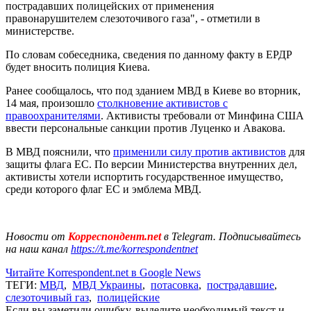
пострадавших полицейских от применения
правонарушителем слезоточивого газа", - отметили в
министерстве.
По словам собеседника, сведения по данному факту в ЕРДР
будет вносить полиция Киева.
Ранее сообщалось, что под зданием МВД в Киеве во вторник,
14 мая, произошло
столкновение активистов с
правоохранителями
. Активисты требовали от Минфина США
ввести персональные санкции против Луценко и Авакова.
В МВД пояснили, что
применили силу против активистов
для
защиты флага ЕС. По версии Министерства внутренних дел,
активисты хотели испортить государственное имущество,
среди которого флаг ЕС и эмблема МВД.
Новости от
Корреспондент.net
в Telegram. Подписывайтесь
на наш канал
https://t.me/korrespondentnet
Читайте Korrespondent.net в Google News
ТЕГИ:
МВД
,
МВД Украины
,
потасовка
,
пострадавшие
,
слезоточивый газ
,
полицейские
Если вы заметили ошибку, выделите необходимый текст и