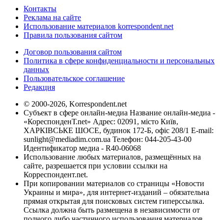
Контакты
Реклама на сайте
Использование материалов korrespondent.net
Правила пользования сайтом
Договор пользования сайтом
Политика в сфере конфиденциальности и персональных
данных
Пользовательское соглашение
Редакция
© 2000-2026, Korrespondent.net
Субъект в сфере онлайн-медиа Название онлайн-медиа -
«КореспонденТ.net» Адрес: 02091, місто Київ,
ХАРКІВСЬКЕ ШОСЕ, будинок 172-Б, офіс 208/1 E-mail:
sunlight@mediadim.com.ua
Телефон: 044-205-43-00
Идентификатор медиа - R40-06068
Использование любых материалов, размещённых на
сайте, разрешается при условии ссылки на
Корреспондент.net.
При копировании материалов со страницы «Новости
Украины и мира», для интернет-изданий – обязательна
прямая открытая для поисковых систем гиперссылка.
Ссылка должна быть размещена в независимости от
полного либо частичного использования материалов.