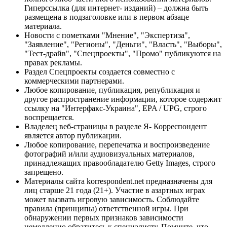
Гиперссылка (для интернет- изданий) – должна быть
размещена в подзаголовке или в первом абзаце
материала.
Новости с пометками "Мнение", "Экспертиза",
"Заявление", "Регионы", "Деньги", "Власть", "Выборы",
"Тест-драйв", "Спецпроекты", "Промо" публикуются на
правах рекламы.
Раздел Спецпроекты создается совместно с
коммерческими партнерами.
Любое копирование, публикация, републикация и
другое распространение информации, которое содержит
ссылку на "Интерфакс-Украина", EPA / UPG, строго
воспрещается.
Владелец веб-страницы в разделе Я- Корреспондент
является автор публикации.
Любое копирование, перепечатка и воспроизведение
фотографий и/или аудиовизуальных материалов,
принадлежащих правообладателю Getty Images, строго
запрещено.
Материалы сайта korrespondent.net предназначены для
лиц старше 21 года (21+). Участие в азартных играх
может вызвать игровую зависимость. Соблюдайте
правила (принципы) ответственной игры. При
обнаружении первых признаков зависимости
немедленно обратитесь к специалисту. Помните, что