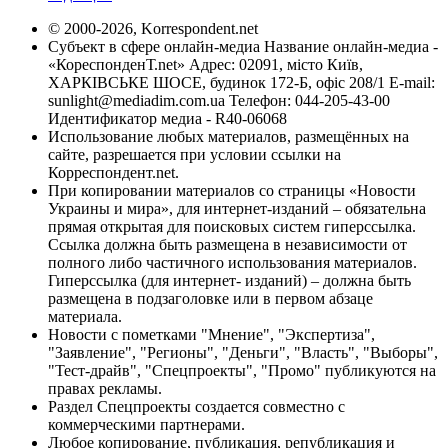
© 2000-2026, Korrespondent.net
Субъект в сфере онлайн-медиа Название онлайн-медиа -
«КореспонденТ.net» Адрес: 02091, місто Київ,
ХАРКІВСЬКЕ ШОСЕ, будинок 172-Б, офіс 208/1 E-mail:
sunlight@mediadim.com.ua
Телефон: 044-205-43-00
Идентификатор медиа - R40-06068
Использование любых материалов, размещённых на
сайте, разрешается при условии ссылки на
Корреспондент.net.
При копировании материалов со страницы «Новости
Украины и мира», для интернет-изданий – обязательна
прямая открытая для поисковых систем гиперссылка.
Ссылка должна быть размещена в независимости от
полного либо частичного использования материалов.
Гиперссылка (для интернет- изданий) – должна быть
размещена в подзаголовке или в первом абзаце
материала.
Новости с пометками "Мнение", "Экспертиза",
"Заявление", "Регионы", "Деньги", "Власть", "Выборы",
"Тест-драйв", "Спецпроекты", "Промо" публикуются на
правах рекламы.
Раздел Спецпроекты создается совместно с
коммерческими партнерами.
Любое копирование, публикация, републикация и