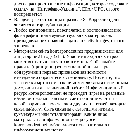
другое распространение информации, которое содержит
ссылку на "Интерфакс-Украина", EPA / UPG, строго
воспрещается.
Владелец веб-страницы в разделе Я- Корреспондент
является автор публикации.
Любое копирование, перепечатка и воспроизведение
фотографий и/или аудиовизуальных материалов,
принадлежащих правообладателю Getty Images, строго
запрещено.
Материалы сайта korrespondent.net предназначены для
лиц старше 21 года (21+). Участие в азартных играх
может вызвать игровую зависимость. Соблюдайте
правила (принципы) ответственной игры. При
обнаружении первых признаков зависимости
немедленно обратитесь к специалисту. Помните, что
участие в азартных играх не может являться источником
доходов или альтернативой работе. Информационный
ресурс korrespondent.net не проводит игры на реальные
и/или виртуальные деньги, сайт не принимает ни в
какой форме оплату ставок и других платежей, которые
связаны/могут быть связаны с азартными играми,
букмекерами или тотализаторами. Какие-либо
материалы на информационном ресурсе
korrespondent.net публикуются исключительно в
информационных целях.