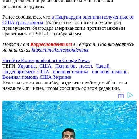
млн долларов направят исключительно на поставки
летального оружия.
Ранее сообщалось, что
в Нацгвардии оценили полученные от
США гранатометы
. Украинские военные получили ряд
преимуществ благодаря американским противотанковым
гранатометам PSRL-1 калибра 40 мм.
Новости от
Корреспондент.net
в Telegram. Подписывайтесь
на наш канал
https://t.me/korrespondentnet
Читайте Korrespondent.net в Google News
ТЕГИ:
Украина
,
США
,
Пентагон
,
посол
,
Чалый
,
госдепартамент США
,
военная техника
,
военная помощь
,
Военная помощь США Украине
Если вы заметили ошибку, выделите необходимый текст и
нажмите Ctrl+Enter, чтобы сообщить об этом редакции.