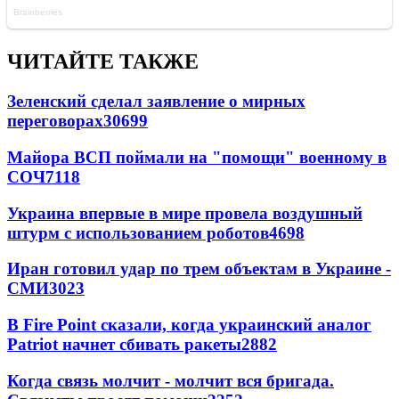
ЧИТАЙТЕ ТАКЖЕ
Зеленский сделал заявление о мирных
переговорах
30699
Майора ВСП поймали на "помощи" военному в
СОЧ
7118
Украина впервые в мире провела воздушный
штурм с использованием роботов
4698
Иран готовил удар по трем объектам в Украине -
СМИ
3023
В Fire Point сказали, когда украинский аналог
Patriot начнет сбивать ракеты
2882
Когда связь молчит - молчит вся бригада.