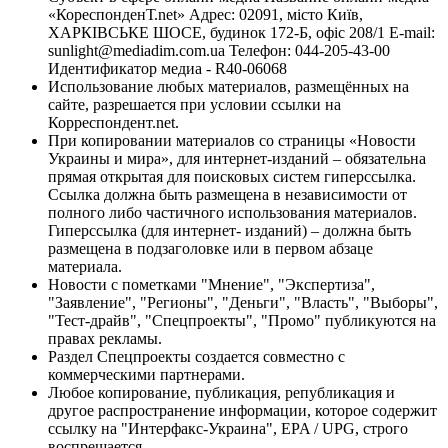
«КореспонденТ.net» Адрес: 02091, місто Київ,
ХАРКІВСЬКЕ ШОСЕ, будинок 172-Б, офіс 208/1 E-mail:
sunlight@mediadim.com.ua
Телефон: 044-205-43-00
Идентификатор медиа - R40-06068
Использование любых материалов, размещённых на
сайте, разрешается при условии ссылки на
Корреспондент.net.
При копировании материалов со страницы «Новости
Украины и мира», для интернет-изданий – обязательна
прямая открытая для поисковых систем гиперссылка.
Ссылка должна быть размещена в независимости от
полного либо частичного использования материалов.
Гиперссылка (для интернет- изданий) – должна быть
размещена в подзаголовке или в первом абзаце
материала.
Новости с пометками "Мнение", "Экспертиза",
"Заявление", "Регионы", "Деньги", "Власть", "Выборы",
"Тест-драйв", "Спецпроекты", "Промо" публикуются на
правах рекламы.
Раздел Спецпроекты создается совместно с
коммерческими партнерами.
Любое копирование, публикация, републикация и
другое распространение информации, которое содержит
ссылку на "Интерфакс-Украина", EPA / UPG, строго
воспрещается.