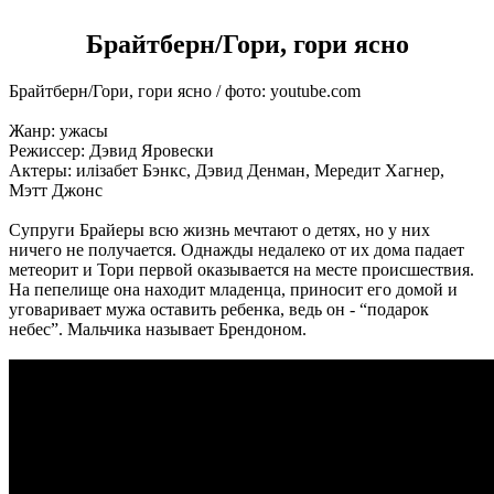
Брайтберн/Гори, гори ясно
Брайтберн/Гори, гори ясно / фото: youtube.com
Жанр: ужасы
Режиссер: Дэвид Яровески
Актеры: илізабет Бэнкс, Дэвид Денман, Мередит Хагнер,
Мэтт Джонс
Супруги Брайеры всю жизнь мечтают о детях, но у них
ничего не получается. Однажды недалеко от их дома падает
метеорит и Тори первой оказывается на месте происшествия.
На пепелище она находит младенца, приносит его домой и
уговаривает мужа оставить ребенка, ведь он - “подарок
небес”. Мальчика называет Брендоном.