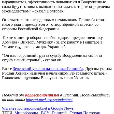
наращиваться, эффективность повышаться и Вооруженные
силы будут готовы к выполнению задач, которые определены
законодавством" - сказал Полторак.
Он отметил, что перед новым начальником Генштаба стоит
много задач, прежде всего - отпор збройной агресии со
стороны Российской Федерации.
Также министр обороны поблагодарил предшественнику
Хомчака - Виктору Муженку - за его работу в Генштабе в
"самое трудное время для Украины".
"Он взял огромный груз за судьбу Вооруженных сил и за
судьбу нашей страны", - сказал он.
Ранее
Зеленский уволил начальника Генштаба
. Другим указом
Руслан Хомчак назначен начальником Генерального штаба -
Главнокомандующим Вооруженных сил Украины.
Новости от
Корреспондент.net
в Telegram. Подписывайтесь
на наш канал
https://t.me/korrespondentnet
Читайте Korrespondent.net в Google News
ТЕГИ:
Минобороны
,
ВСУ
,
Генштаб
,
Степан Полторак