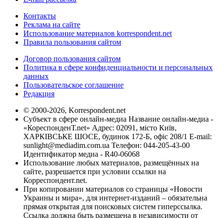
Контакты
Реклама на сайте
Использование материалов korrespondent.net
Правила пользования сайтом
Договор пользования сайтом
Политика в сфере конфиденциальности и персональных
данных
Пользовательское соглашение
Редакция
© 2000-2026, Korrespondent.net
Субъект в сфере онлайн-медиа Название онлайн-медиа -
«КореспонденТ.net» Адрес: 02091, місто Київ,
ХАРКІВСЬКЕ ШОСЕ, будинок 172-Б, офіс 208/1 E-mail:
sunlight@mediadim.com.ua
Телефон: 044-205-43-00
Идентификатор медиа - R40-06068
Использование любых материалов, размещённых на
сайте, разрешается при условии ссылки на
Корреспондент.net.
При копировании материалов со страницы «Новости
Украины и мира», для интернет-изданий – обязательна
прямая открытая для поисковых систем гиперссылка.
Ссылка должна быть размещена в независимости от