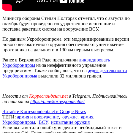
Министр обороны Степан Полторак отметил, что с августа по
октябрь будет проведено государственное испытание и
поставка ракетных систем на вооружение ВСУ.
По данным Укроборонпрома, эти модернизированные версии
нового высокоточного оружия обеспечивают уничтожение
противника на дальности в 130 км первым выстрелом.
Ранее в Верховной Раде предложили
ликвидировать
Укроборонпром
из-за неэффективного управление
предприятием. Также сообщалось, что на
аудит деятельности
Укроборонпрома
выделили 32 миллиона гривен.
Новости от
Корреспондент.net
в Telegram. Подписывайтесь
на наш канал
https://t.me/korrespondentnet
Читайте Korrespondent.net в Google News
ТЕГИ:
армия и вооружение
,
оружие
,
армия
,
Укроборонпром
,
ВСУ
,
испытание оружия
Если вы заметили ошибку, выделите необходимый текст и
нажмите Ctrl+Enter, чтобы сообщить об этом редакции.