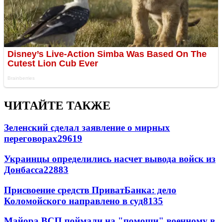
ЧИТАЙТЕ ТАКЖЕ
Зеленский сделал заявление о мирных
переговорах
29619
Украинцы определились насчет вывода войск из
Донбасса
22883
Присвоение средств ПриватБанка: дело
Коломойского направлено в суд
8135
Майора ВСП поймали на "помощи" военному в