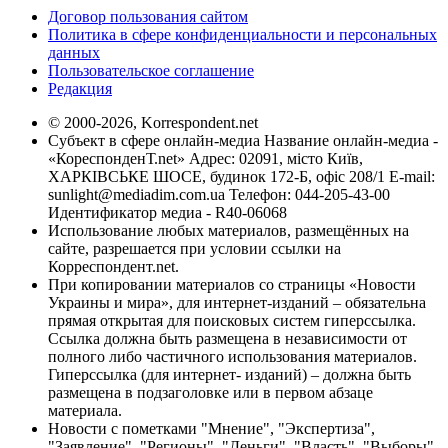
Договор пользования сайтом
Политика в сфере конфиденциальности и персональных
данных
Пользовательское соглашение
Редакция
© 2000-2026, Korrespondent.net
Субъект в сфере онлайн-медиа Название онлайн-медиа -
«КореспонденТ.net» Адрес: 02091, місто Київ,
ХАРКІВСЬКЕ ШОСЕ, будинок 172-Б, офіс 208/1 E-mail:
sunlight@mediadim.com.ua
Телефон: 044-205-43-00
Идентификатор медиа - R40-06068
Использование любых материалов, размещённых на
сайте, разрешается при условии ссылки на
Корреспондент.net.
При копировании материалов со страницы «Новости
Украины и мира», для интернет-изданий – обязательна
прямая открытая для поисковых систем гиперссылка.
Ссылка должна быть размещена в независимости от
полного либо частичного использования материалов.
Гиперссылка (для интернет- изданий) – должна быть
размещена в подзаголовке или в первом абзаце
материала.
Новости с пометками "Мнение", "Экспертиза",
"Заявление", "Регионы", "Деньги", "Власть", "Выборы",