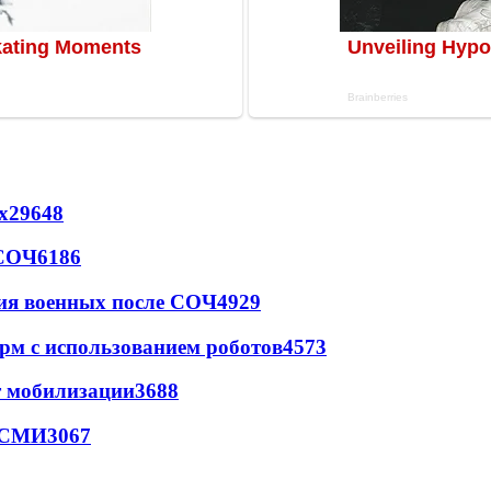
х
29648
 СОЧ
6186
ия военных после СОЧ
4929
рм с использованием роботов
4573
т мобилизации
3688
- СМИ
3067