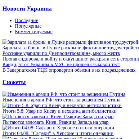
Новости Украины
Последние
Популярные
Комментируемые
Зарплата за бронь: в Луцке раскрыли фиктивное трудоустройст
Россияне ударили по Днепропетровщине, много жертв
Пропагандировали войну и оккупацию: раскрыта сеть сторонн
Кандидат от Украины в МУС не прошёл языковой тест
В Закарпатском ТЦК опровергли обыски в их подразделениях
Сюжеты
Изменения в армии РФ: что стоит за решением Путина
Итоги 5.8: Удар по Киеву и нехватка антибаллистики
Пытаются взломать Киев. Реакция Запада на удар
Итоги 04.08: "Сафари" в Херсоне и итоги операции