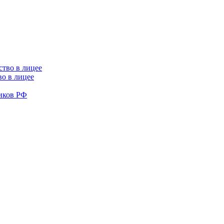
во в лицее
иков РФ