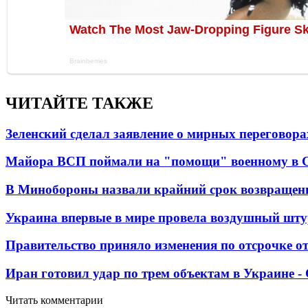
ЧИТАЙТЕ ТАКЖЕ
Зеленский сделал заявление о мирных переговора
Майора ВСП поймали на "помощи" военному в
В Минобороны назвали крайний срок возвращен
Украина впервые в мире провела воздушный шту
Правительство приняло изменения по отсрочке о
Иран готовил удар по трем объектам в Украине 
Читать комментарии