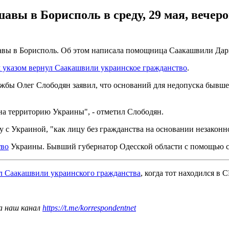
вы в Борисполь в среду, 29 мая, вечеро
шавы в Борисполь. Об этом написала помощница Саакашвили Дар
 указом вернул Саакашвили украинское гражданство
.
ужбы Олег Слободян заявил, что оснований для недопуска бывш
на территорию Украины", - отметил Слободян.
 с Украиной, "как лицу без гражданства на основании незаконно
тво
Украины. Бывший губернатор Одесской области с помощью св
 Саакашвили украинского гражданства
, когда тот находился в
а наш канал
https://t.me/korrespondentnet