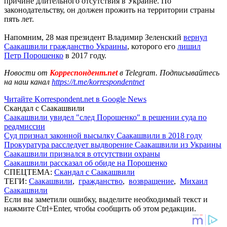
причине длительного отсутствия в Украине. По
законодательству, он должен прожить на территории страны
пять лет.
Напомним, 28 мая президент Владимир Зеленский
вернул
Саакашвили гражданство Украины
, которого его
лишил
Петр Порошенко
в 2017 году.
Новости от
Корреспондент.net
в Telegram. Подписывайтесь
на наш канал
https://t.me/korrespondentnet
Читайте Korrespondent.net в Google News
Скандал с Саакашвили
Саакашвили увидел "след Порошенко" в решении суда по
реадмиссии
Суд признал законной высылку Саакашвили в 2018 году
Прокуратура расследует выдворение Саакашвили из Украины
Саакашвили признался в отсутствии охраны
Саакашвили рассказал об обиде на Порошенко
СПЕЦТЕМА:
Скандал с Саакашвили
ТЕГИ:
Саакашвили
,
гражданство
,
возвращение
,
Михаил
Саакашвили
Если вы заметили ошибку, выделите необходимый текст и
нажмите Ctrl+Enter, чтобы сообщить об этом редакции.