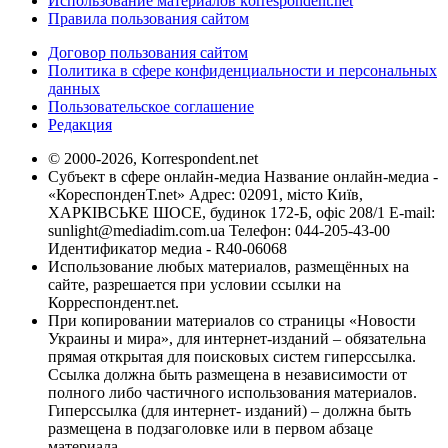
Использование материалов korrespondent.net
Правила пользования сайтом
Договор пользования сайтом
Политика в сфере конфиденциальности и персональных
данных
Пользовательское соглашение
Редакция
© 2000-2026, Korrespondent.net
Субъект в сфере онлайн-медиа Название онлайн-медиа -
«КореспонденТ.net» Адрес: 02091, місто Київ,
ХАРКІВСЬКЕ ШОСЕ, будинок 172-Б, офіс 208/1 E-mail:
sunlight@mediadim.com.ua
Телефон: 044-205-43-00
Идентификатор медиа - R40-06068
Использование любых материалов, размещённых на
сайте, разрешается при условии ссылки на
Корреспондент.net.
При копировании материалов со страницы «Новости
Украины и мира», для интернет-изданий – обязательна
прямая открытая для поисковых систем гиперссылка.
Ссылка должна быть размещена в независимости от
полного либо частичного использования материалов.
Гиперссылка (для интернет- изданий) – должна быть
размещена в подзаголовке или в первом абзаце
материала.