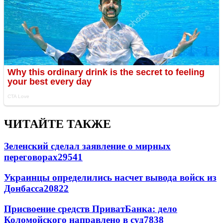
ЧИТАЙТЕ ТАКЖЕ
Зеленский сделал заявление о мирных
переговорах
29541
Украинцы определились насчет вывода войск из
Донбасса
20822
Присвоение средств ПриватБанка: дело
Коломойского направлено в суд
7838