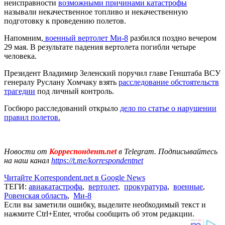
неисправности
возможными причинами катастрофы
называли некачественное топливо и некачественную
подготовку к проведению полетов.
Напомним,
военный вертолет Ми-8
разбился поздно вечером
29 мая. В результате падения вертолета погибли четыре
человека.
Президент Владимир Зеленский поручил главе Генштаба ВСУ
генералу Руслану Хомчаку взять
расследование обстоятельств
трагедии
под личный контроль.
Госбюро расследований открыло
дело по статье о нарушении
правил полетов.
Новости от
Корреспондент.net
в Telegram. Подписывайтесь
на наш канал
https://t.me/korrespondentnet
Читайте Korrespondent.net в Google News
ТЕГИ:
авиакатастрофа
,
вертолет
,
прокуратура
,
военные
,
Ровенская область
,
Ми-8
Если вы заметили ошибку, выделите необходимый текст и
нажмите Ctrl+Enter, чтобы сообщить об этом редакции.