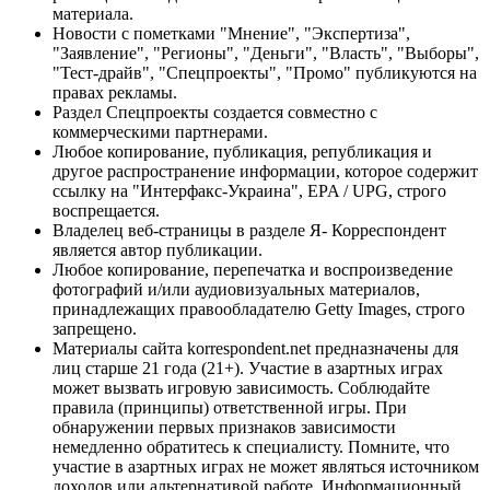
материала.
Новости с пометками "Мнение", "Экспертиза",
"Заявление", "Регионы", "Деньги", "Власть", "Выборы",
"Тест-драйв", "Спецпроекты", "Промо" публикуются на
правах рекламы.
Раздел Спецпроекты создается совместно с
коммерческими партнерами.
Любое копирование, публикация, републикация и
другое распространение информации, которое содержит
ссылку на "Интерфакс-Украина", EPA / UPG, строго
воспрещается.
Владелец веб-страницы в разделе Я- Корреспондент
является автор публикации.
Любое копирование, перепечатка и воспроизведение
фотографий и/или аудиовизуальных материалов,
принадлежащих правообладателю Getty Images, строго
запрещено.
Материалы сайта korrespondent.net предназначены для
лиц старше 21 года (21+). Участие в азартных играх
может вызвать игровую зависимость. Соблюдайте
правила (принципы) ответственной игры. При
обнаружении первых признаков зависимости
немедленно обратитесь к специалисту. Помните, что
участие в азартных играх не может являться источником
доходов или альтернативой работе. Информационный