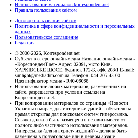
Использование материалов korrespondent.net
Правила пользования сайтом
Договор пользования сайтом
Политика в сфере конфиденциальности и персональных
данных
Пользовательское соглашение
Редакция
© 2000-2026, Korrespondent.net
Субъект в сфере онлайн-медиа Название онлайн-медиа -
«КореспонденТ.net» Адрес: 02091, місто Київ,
ХАРКІВСЬКЕ ШОСЕ, будинок 172-Б, офіс 208/1 E-mail:
sunlight@mediadim.com.ua
Телефон: 044-205-43-00
Идентификатор медиа - R40-06068
Использование любых материалов, размещённых на
сайте, разрешается при условии ссылки на
Корреспондент.net.
При копировании материалов со страницы «Новости
Украины и мира», для интернет-изданий – обязательна
прямая открытая для поисковых систем гиперссылка.
Ссылка должна быть размещена в независимости от
полного либо частичного использования материалов.
Гиперссылка (для интернет- изданий) – должна быть
размещена в подзаголовке или в первом абзаце