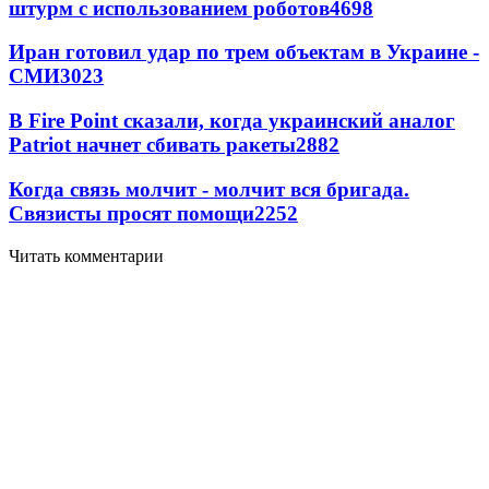
штурм с использованием роботов
4698
Иран готовил удар по трем объектам в Украине -
СМИ
3023
В Fire Point сказали, когда украинский аналог
Patriot начнет сбивать ракеты
2882
Когда связь молчит - молчит вся бригада.
Связисты просят помощи
2252
Читать комментарии