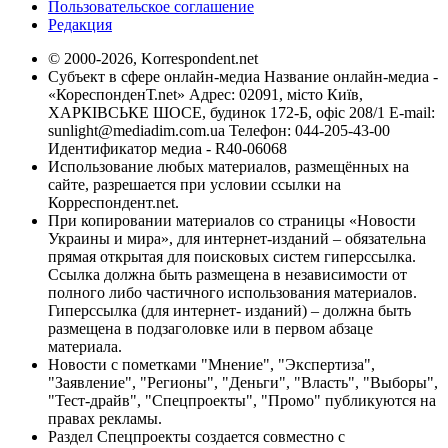
Пользовательское соглашение
Редакция
© 2000-2026, Korrespondent.net
Субъект в сфере онлайн-медиа Название онлайн-медиа -
«КореспонденТ.net» Адрес: 02091, місто Київ,
ХАРКІВСЬКЕ ШОСЕ, будинок 172-Б, офіс 208/1 E-mail:
sunlight@mediadim.com.ua
Телефон: 044-205-43-00
Идентификатор медиа - R40-06068
Использование любых материалов, размещённых на
сайте, разрешается при условии ссылки на
Корреспондент.net.
При копировании материалов со страницы «Новости
Украины и мира», для интернет-изданий – обязательна
прямая открытая для поисковых систем гиперссылка.
Ссылка должна быть размещена в независимости от
полного либо частичного использования материалов.
Гиперссылка (для интернет- изданий) – должна быть
размещена в подзаголовке или в первом абзаце
материала.
Новости с пометками "Мнение", "Экспертиза",
"Заявление", "Регионы", "Деньги", "Власть", "Выборы",
"Тест-драйв", "Спецпроекты", "Промо" публикуются на
правах рекламы.
Раздел Спецпроекты создается совместно с