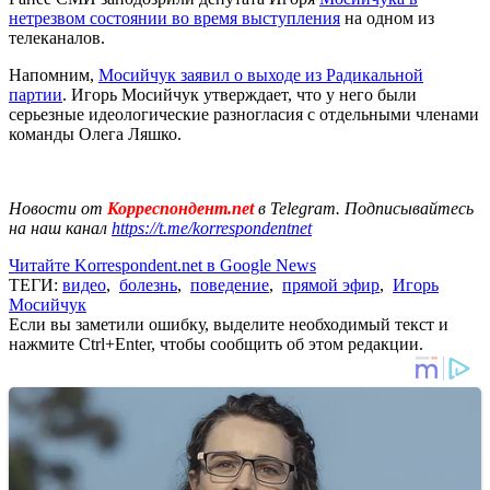
нетрезвом состоянии во время выступления
на одном из
телеканалов.
Напомним,
Мосийчук заявил о выходе из Радикальной
партии
. Игорь Мосийчук утверждает, что у него были
серьезные идеологические разногласия с отдельными членами
команды Олега Ляшко.
Новости от
Корреспондент.net
в Telegram. Подписывайтесь
на наш канал
https://t.me/korrespondentnet
Читайте Korrespondent.net в Google News
ТЕГИ:
видео
,
болезнь
,
поведение
,
прямой эфир
,
Игорь
Мосийчук
Если вы заметили ошибку, выделите необходимый текст и
нажмите Ctrl+Enter, чтобы сообщить об этом редакции.