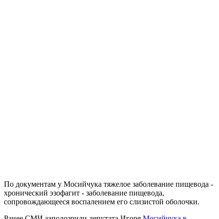
По документам у Мосийчука тяжелое заболевание пищевода -
хронический эзофагит - заболевание пищевода,
сопровождающееся воспалением его слизистой оболочки.
Ранее СМИ заподозрили депутата Игоря
Мосийчука в