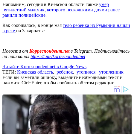
Напомним, сегодня в Киевской области также
умер
пятилетний мальчик, которого несколькими днями ранее
ранили полицейские
.
Как сообщалось, в конце мая
тело ребенка из Румынии нашли
в реке
на Закарпатье.
Новости от
Корреспондент.net
в Telegram. Подписывайтесь
на наш канал
https://t.me/korrespondentnet
Читайте Korrespondent.net в Google News
ТЕГИ:
Киевская область
,
ребенок
,
утопился
,
утопленник
Если вы заметили ошибку, выделите необходимый текст и
нажмите Ctrl+Enter, чтобы сообщить об этом редакции.