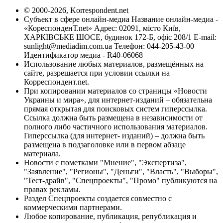
© 2000-2026, Korrespondent.net
Субъект в сфере онлайн-медиа Название онлайн-медиа -
«КореспонденТ.net» Адрес: 02091, місто Київ,
ХАРКІВСЬКЕ ШОСЕ, будинок 172-Б, офіс 208/1 E-mail:
sunlight@mediadim.com.ua
Телефон: 044-205-43-00
Идентификатор медиа - R40-06068
Использование любых материалов, размещённых на
сайте, разрешается при условии ссылки на
Корреспондент.net.
При копировании материалов со страницы «Новости
Украины и мира», для интернет-изданий – обязательна
прямая открытая для поисковых систем гиперссылка.
Ссылка должна быть размещена в независимости от
полного либо частичного использования материалов.
Гиперссылка (для интернет- изданий) – должна быть
размещена в подзаголовке или в первом абзаце
материала.
Новости с пометками "Мнение", "Экспертиза",
"Заявление", "Регионы", "Деньги", "Власть", "Выборы",
"Тест-драйв", "Спецпроекты", "Промо" публикуются на
правах рекламы.
Раздел Спецпроекты создается совместно с
коммерческими партнерами.
Любое копирование, публикация, републикация и