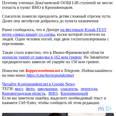
Поэтому ученики Докучаевской ООШ I-III ступеней не могли
попасть в пункт ВНО в Кропивницком.
Спасатели помогли преодолеть детям сложный отрезок пути.
Далее они автобусом добрались до пункта назначения.
Ранее сообщалось, что в Днепре
на фестивале Kozak FEST
ветер сорвал крышу со сцены
, куски которой полетели на
людей. Один человек погиб, еще двое госпитализированы с
переломами.
Также стало известно, что в Ивано-Франковской области
оценили ущерб от паводка в 162 млн гривен
. На Закарпатье
предварительно заявили об ущербе на 150 млн гривен.
Новости от
Корреспондент.net
в Telegram. Подписывайтесь
на наш канал
https://t.me/korrespondentnet
Читайте Korrespondent.net в Google News
ТЕГИ:
мост
,
фото
,
школьники
,
спасатель
,
непогода
,
Кировоградская область
,
ВНО
,
Кропивницкий
Если вы заметили ошибку, выделите необходимый текст и
нажмите Ctrl+Enter, чтобы сообщить об этом редакции.