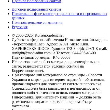
Правила пользования сайтом
Договор пользования сайтом
Политика в сфере конфиденциальности и персональных
данных
Пользовательское соглашение
Редакция
© 2000-2026, Korrespondent.net
Субъект в сфере онлайн-медиа Название онлайн-медиа -
«КореспонденТ.net» Адрес: 02091, місто Київ,
ХАРКІВСЬКЕ ШОСЕ, будинок 172-Б, офіс 208/1 E-mail:
sunlight@mediadim.com.ua
Телефон: 044-205-43-00
Идентификатор медиа - R40-06068
Использование любых материалов, размещённых на
сайте, разрешается при условии ссылки на
Корреспондент.net.
При копировании материалов со страницы «Новости
Украины и мира», для интернет-изданий – обязательна
прямая открытая для поисковых систем гиперссылка.
Ссылка должна быть размещена в независимости от
полного либо частичного использования материалов.
Гиперссылка (для интернет- изданий) – должна быть
размещена в подзаголовке или в первом абзаце
материала.