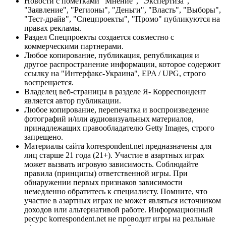
Новости с пометками "Мнение", "Экспертиза",
"Заявление", "Регионы", "Деньги", "Власть", "Выборы",
"Тест-драйв", "Спецпроекты", "Промо" публикуются на
правах рекламы.
Раздел Спецпроекты создается совместно с
коммерческими партнерами.
Любое копирование, публикация, републикация и
другое распространение информации, которое содержит
ссылку на "Интерфакс-Украина", EPA / UPG, строго
воспрещается.
Владелец веб-страницы в разделе Я- Корреспондент
является автор публикации.
Любое копирование, перепечатка и воспроизведение
фотографий и/или аудиовизуальных материалов,
принадлежащих правообладателю Getty Images, строго
запрещено.
Материалы сайта korrespondent.net предназначены для
лиц старше 21 года (21+). Участие в азартных играх
может вызвать игровую зависимость. Соблюдайте
правила (принципы) ответственной игры. При
обнаружении первых признаков зависимости
немедленно обратитесь к специалисту. Помните, что
участие в азартных играх не может являться источником
доходов или альтернативой работе. Информационный
ресурс korrespondent.net не проводит игры на реальные