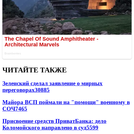
ЧИТАЙТЕ ТАКЖЕ
Зеленский сделал заявление о мирных
переговорах
30885
Майора ВСП поймали на "помощи" военному в
СОЧ
7465
Присвоение средств ПриватБанка: дело
Коломойского направлено в суд
5599