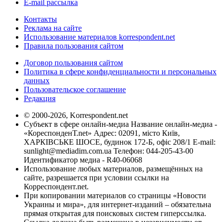
E-mail рассылка
Контакты
Реклама на сайте
Использование материалов korrespondent.net
Правила пользования сайтом
Договор пользования сайтом
Политика в сфере конфиденциальности и персональных
данных
Пользовательское соглашение
Редакция
© 2000-2026, Korrespondent.net
Субъект в сфере онлайн-медиа Название онлайн-медиа -
«КореспонденТ.net» Адрес: 02091, місто Київ,
ХАРКІВСЬКЕ ШОСЕ, будинок 172-Б, офіс 208/1 E-mail:
sunlight@mediadim.com.ua
Телефон: 044-205-43-00
Идентификатор медиа - R40-06068
Использование любых материалов, размещённых на
сайте, разрешается при условии ссылки на
Корреспондент.net.
При копировании материалов со страницы «Новости
Украины и мира», для интернет-изданий – обязательна
прямая открытая для поисковых систем гиперссылка.