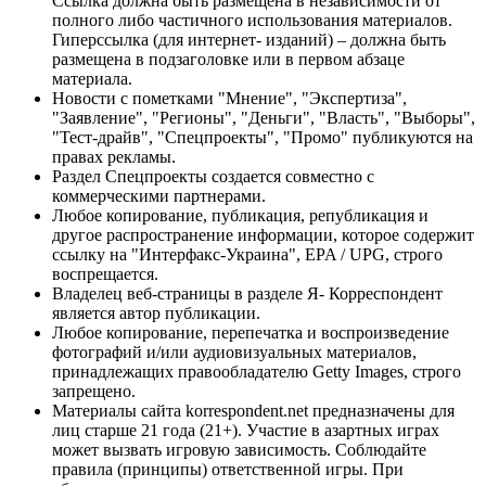
Ссылка должна быть размещена в независимости от
полного либо частичного использования материалов.
Гиперссылка (для интернет- изданий) – должна быть
размещена в подзаголовке или в первом абзаце
материала.
Новости с пометками "Мнение", "Экспертиза",
"Заявление", "Регионы", "Деньги", "Власть", "Выборы",
"Тест-драйв", "Спецпроекты", "Промо" публикуются на
правах рекламы.
Раздел Спецпроекты создается совместно с
коммерческими партнерами.
Любое копирование, публикация, републикация и
другое распространение информации, которое содержит
ссылку на "Интерфакс-Украина", EPA / UPG, строго
воспрещается.
Владелец веб-страницы в разделе Я- Корреспондент
является автор публикации.
Любое копирование, перепечатка и воспроизведение
фотографий и/или аудиовизуальных материалов,
принадлежащих правообладателю Getty Images, строго
запрещено.
Материалы сайта korrespondent.net предназначены для
лиц старше 21 года (21+). Участие в азартных играх
может вызвать игровую зависимость. Соблюдайте
правила (принципы) ответственной игры. При