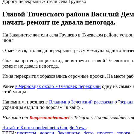
Дорогу перекрыли жители села Грушево
Главой Тячевского района Василий Дем
начать ремонт не давала непогода.
На Закарпатье жители села Грушево в Тячевском районе устро
июня.
Отмечается, что люди перекрыли трассу международного значе
Сначала протестующие ожидали встречи с главой Тячевского р
ремонт не давала непогода.
Из-за перекрытия образовались огромные пробки. На месте раб
Ранее
в Черновцах около 70 человек перекрыли
одну из самых 
этой улицы.
Напомним, президент
Владимир Зеленский рассказал о "зерка
украинцы ездили по дорогам "в кайф".
Новости от
Корреспондент.net
в Telegram. Подписывайтесь н
Читайте Korrespondent.net в Google News
ТЕГИ:
протесты
,
дороги
,
Закарпатье
,
фото
,
протест
,
дорога
,