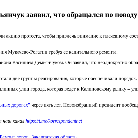
ьянчук заявил, что обращался по повод
или акцию протеста, чтобы привлечь внимание к плачевному со
ния Мукачево-Рогатин требуя ее капитального ремонта.
айона Василием Демьянчуком. Он заявил, что неоднократно обр
отали две группы реагирования, которые обеспечивали порядок.
длинных улиц города, которая ведет к Калиновскому рынку – у
льных дорогах"
через пять лет. Новоизбранный президент пообеща
а наш канал
https://t.me/korrespondentnet
Ремонт дорог
,
Закарпатская область