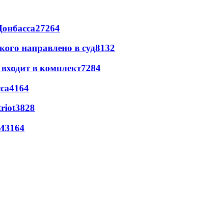
Донбасса
27264
кого направлено в суд
8132
 входит в комплект
7284
са
4164
riot
3828
И
3164