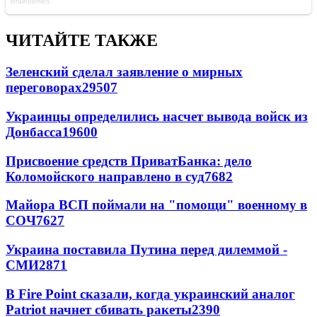
ЧИТАЙТЕ ТАКЖЕ
Зеленский сделал заявление о мирных
переговорах
29507
Украинцы определились насчет вывода войск из
Донбасса
19600
Присвоение средств ПриватБанка: дело
Коломойского направлено в суд
7682
Майора ВСП поймали на "помощи" военному в
СОЧ
7627
Украина поставила Путина перед дилеммой -
СМИ
2871
В Fire Point сказали, когда украинский аналог
Patriot начнет сбивать ракеты
2390