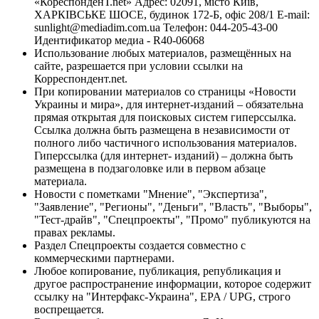
«КореспонденТ.net» Адрес: 02091, місто Київ,
ХАРКІВСЬКЕ ШОСЕ, будинок 172-Б, офіс 208/1 E-mail:
sunlight@mediadim.com.ua
Телефон: 044-205-43-00
Идентификатор медиа - R40-06068
Использование любых материалов, размещённых на
сайте, разрешается при условии ссылки на
Корреспондент.net.
При копировании материалов со страницы «Новости
Украины и мира», для интернет-изданий – обязательна
прямая открытая для поисковых систем гиперссылка.
Ссылка должна быть размещена в независимости от
полного либо частичного использования материалов.
Гиперссылка (для интернет- изданий) – должна быть
размещена в подзаголовке или в первом абзаце
материала.
Новости с пометками "Мнение", "Экспертиза",
"Заявление", "Регионы", "Деньги", "Власть", "Выборы",
"Тест-драйв", "Спецпроекты", "Промо" публикуются на
правах рекламы.
Раздел Спецпроекты создается совместно с
коммерческими партнерами.
Любое копирование, публикация, републикация и
другое распространение информации, которое содержит
ссылку на "Интерфакс-Украина", EPA / UPG, строго
воспрещается.