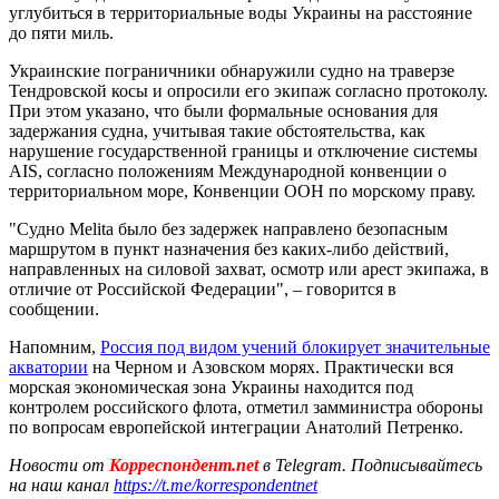
углубиться в территориальные воды Украины на расстояние
до пяти миль.
Украинские пограничники обнаружили судно на траверзе
Тендровской косы и опросили его экипаж согласно протоколу.
При этом указано, что были формальные основания для
задержания судна, учитывая такие обстоятельства, как
нарушение государственной границы и отключение системы
AIS, согласно положениям Международной конвенции о
территориальном море, Конвенции ООН по морскому праву.
"Судно Melita было без задержек направлено безопасным
маршрутом в пункт назначения без каких-либо действий,
направленных на силовой захват, осмотр или арест экипажа, в
отличие от Российской Федерации", – говорится в
сообщении.
Напомним,
Россия под видом учений блокирует значительные
акватории
на Черном и Азовском морях. Практически вся
морская экономическая зона Украины находится под
контролем российского флота, отметил замминистра обороны
по вопросам европейской интеграции Анатолий Петренко.
Новости от
Корреспондент.net
в Telegram. Подписывайтесь
на наш канал
https://t.me/korrespondentnet