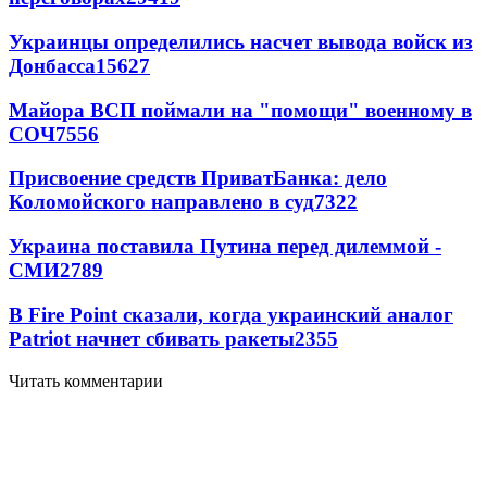
Украинцы определились насчет вывода войск из
Донбасса
15627
Майора ВСП поймали на "помощи" военному в
СОЧ
7556
Присвоение средств ПриватБанка: дело
Коломойского направлено в суд
7322
Украина поставила Путина перед дилеммой -
СМИ
2789
В Fire Point сказали, когда украинский аналог
Patriot начнет сбивать ракеты
2355
Читать комментарии