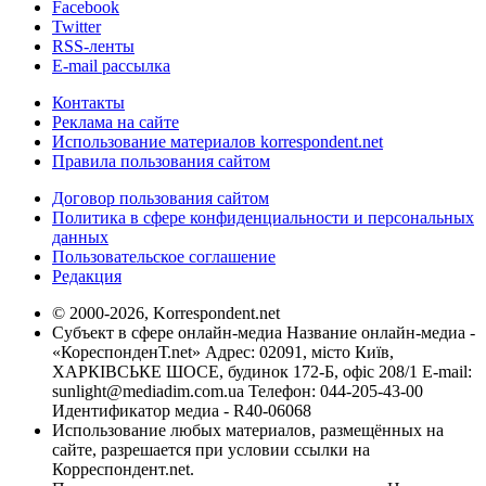
Facebook
Twitter
RSS-ленты
E-mail рассылка
Контакты
Реклама на сайте
Использование материалов korrespondent.net
Правила пользования сайтом
Договор пользования сайтом
Политика в сфере конфиденциальности и персональных
данных
Пользовательское соглашение
Редакция
© 2000-2026, Korrespondent.net
Субъект в сфере онлайн-медиа Название онлайн-медиа -
«КореспонденТ.net» Адрес: 02091, місто Київ,
ХАРКІВСЬКЕ ШОСЕ, будинок 172-Б, офіс 208/1 E-mail:
sunlight@mediadim.com.ua
Телефон: 044-205-43-00
Идентификатор медиа - R40-06068
Использование любых материалов, размещённых на
сайте, разрешается при условии ссылки на
Корреспондент.net.