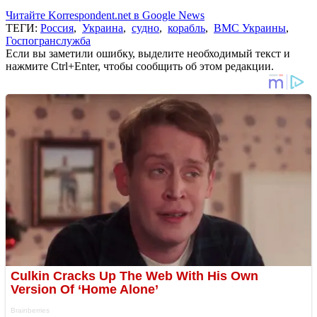
Читайте Korrespondent.net в Google News
ТЕГИ:
Россия
,
Украина
,
судно
,
корабль
,
ВМС Украины
,
Госпогранслужба
Если вы заметили ошибку, выделите необходимый текст и
нажмите Ctrl+Enter, чтобы сообщить об этом редакции.