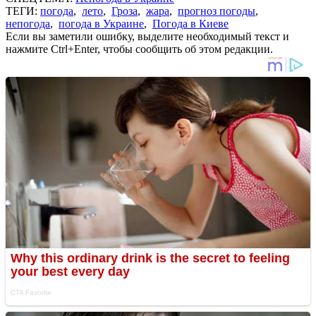
ТЕГИ:
погода
,
лето
,
Гроза
,
жара
,
прогноз погоды
,
непогода
,
погода в Украине
,
Погода в Киеве
Если вы заметили ошибку, выделите необходимый текст и
нажмите Ctrl+Enter, чтобы сообщить об этом редакции.