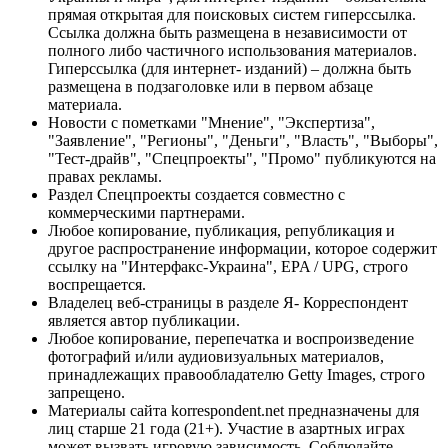
прямая открытая для поисковых систем гиперссылка.
Ссылка должна быть размещена в независимости от
полного либо частичного использования материалов.
Гиперссылка (для интернет- изданий) – должна быть
размещена в подзаголовке или в первом абзаце
материала.
Новости с пометками "Мнение", "Экспертиза",
"Заявление", "Регионы", "Деньги", "Власть", "Выборы",
"Тест-драйв", "Спецпроекты", "Промо" публикуются на
правах рекламы.
Раздел Спецпроекты создается совместно с
коммерческими партнерами.
Любое копирование, публикация, републикация и
другое распространение информации, которое содержит
ссылку на "Интерфакс-Украина", EPA / UPG, строго
воспрещается.
Владелец веб-страницы в разделе Я- Корреспондент
является автор публикации.
Любое копирование, перепечатка и воспроизведение
фотографий и/или аудиовизуальных материалов,
принадлежащих правообладателю Getty Images, строго
запрещено.
Материалы сайта korrespondent.net предназначены для
лиц старше 21 года (21+). Участие в азартных играх
может вызвать игровую зависимость. Соблюдайте