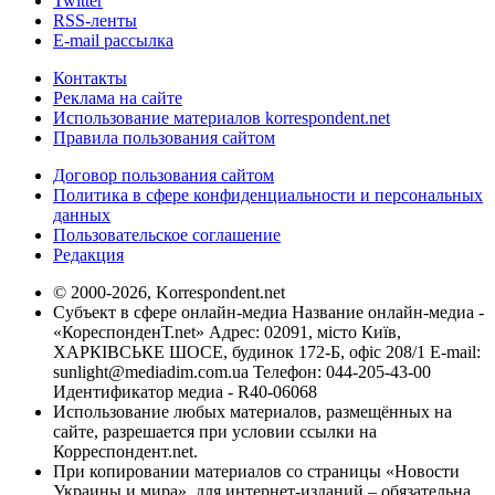
Twitter
RSS-ленты
E-mail рассылка
Контакты
Реклама на сайте
Использование материалов korrespondent.net
Правила пользования сайтом
Договор пользования сайтом
Политика в сфере конфиденциальности и персональных
данных
Пользовательское соглашение
Редакция
© 2000-2026, Korrespondent.net
Субъект в сфере онлайн-медиа Название онлайн-медиа -
«КореспонденТ.net» Адрес: 02091, місто Київ,
ХАРКІВСЬКЕ ШОСЕ, будинок 172-Б, офіс 208/1 E-mail:
sunlight@mediadim.com.ua
Телефон: 044-205-43-00
Идентификатор медиа - R40-06068
Использование любых материалов, размещённых на
сайте, разрешается при условии ссылки на
Корреспондент.net.
При копировании материалов со страницы «Новости
Украины и мира», для интернет-изданий – обязательна