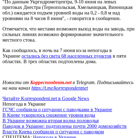
"По данным Укргидрометцентра, 9-10 июня на левых
притоках Днестра (Тернопольская, Хмельницкая, Винницкая
обл.) ожидается подъем уровней воды на 0,2 - 0,8 м над
уровнями на 8 часов 8 июня", - говорится в сообщении.
Отмечается, что местами возможен выход воды на заводь, при
сильных ливнях возможно формирование значительного
местного стока.
Как сообщалось, в ночь на 7 июня из-за непогоды в
Украине
остались без света 68 населенных пунктов
в пяти
областях. В трех областях подтоплены дома.
Новости от
Корреспондент.net
в Telegram. Подписывайтесь
на наш канал
https://t.me/korrespondentnet
Читайте Korrespondent.net в Google News
Непогода в Украине
ГСЧС сообщила о ситуации с паводками в Украине
В Киеве ускорилось снижение уровня воды
В Украине возможна вторая волна половодья
Паводок в Украине: подтоплены почти 2000 домохозяйств
Власти Киева сообщили о ситуации с паводком
СПЕЦТЕМА:
Непогода в Украине