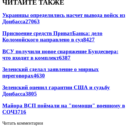
ЧИТАЙТЕ ТАКЖЕ
Украинцы определились насчет вывода войск из
Донбасса
27063
Присвоение средств ПриватБанка: дело
Коломойского направлено в суд
8427
ВСУ получили новое снаряжение Бундесвера:
что входит в комплект
6387
Зеленский сделал заявление о мирных
переговорах
4630
Зеленский оценил гарантии США и судьбу
Донбасса
3805
Майора ВСП поймали на "помощи" военному в
СОЧ
3716
Читать комментарии