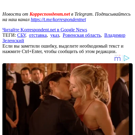
Новости от
Корреспондент.net
в Telegram. Подписывайтесь
на наш канал
https://t.me/korrespondentnet
Читайте Korrespondent.net в Google News
ТЕГИ:
СБУ
,
отставка
,
указ
,
Ровенская область
,
Владимир
Зеленский
Если вы заметили ошибку, выделите необходимый текст и
нажмите Ctrl+Enter, чтобы сообщить об этом редакции.