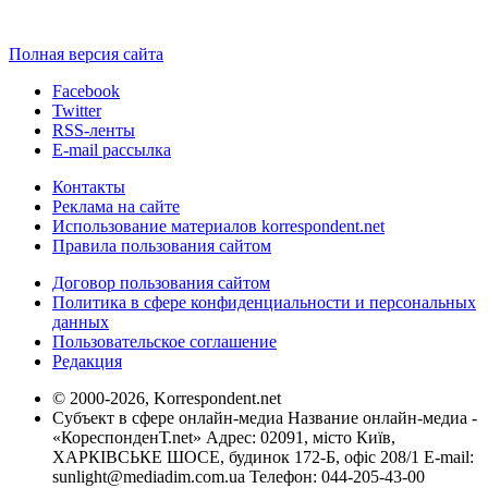
Полная версия сайта
Facebook
Twitter
RSS-ленты
E-mail рассылка
Контакты
Реклама на сайте
Использование материалов korrespondent.net
Правила пользования сайтом
Договор пользования сайтом
Политика в сфере конфиденциальности и персональных
данных
Пользовательское соглашение
Редакция
© 2000-2026, Korrespondent.net
Субъект в сфере онлайн-медиа Название онлайн-медиа -
«КореспонденТ.net» Адрес: 02091, місто Київ,
ХАРКІВСЬКЕ ШОСЕ, будинок 172-Б, офіс 208/1 E-mail:
sunlight@mediadim.com.ua
Телефон: 044-205-43-00