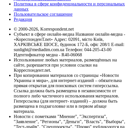
Политика в сфере конфиденциальности и персональных
данных
Пользовательское соглашение
Редакция
© 2000-2026, Korrespondent.net
Субъект в сфере онлайн-медиа Название онлайн-медиа -
«КореспонденТ.net» Адрес: 02091, місто Київ,
ХАРКІВСЬКЕ ШОСЕ, будинок 172-Б, офіс 208/1 E-mail:
sunlight@mediadim.com.ua
Телефон: 044-205-43-00
Идентификатор медиа - R40-06068
Использование любых материалов, размещённых на
сайте, разрешается при условии ссылки на
Корреспондент.net.
При копировании материалов со страницы «Новости
Украины и мира», для интернет-изданий – обязательна
прямая открытая для поисковых систем гиперссылка.
Ссылка должна быть размещена в независимости от
полного либо частичного использования материалов.
Гиперссылка (для интернет- изданий) – должна быть
размещена в подзаголовке или в первом абзаце
материала.
Новости с пометками "Мнение", "Экспертиза",
"Заявление", "Регионы", "Деньги", "Власть", "Выборы",
"Тест-драйв", "Спецпроекты", "Промо" публикуются на