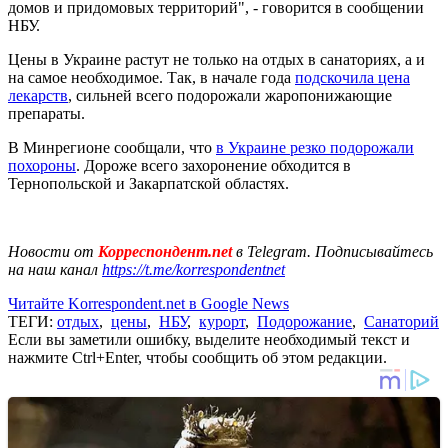
домов и придомовых территорий", - говорится в сообщении
НБУ.
Цены в Украине растут не только на отдых в санаториях, а и
на самое необходимое. Так, в начале года
подскочила цена
лекарств
, сильней всего подорожали жаропонижающие
препараты.
В Минрегионе сообщали, что
в Украине резко подорожали
похороны
. Дороже всего захоронение обходится в
Тернопольской и Закарпатской областях.
Новости от
Корреспондент.net
в Telegram. Подписывайтесь
на наш канал
https://t.me/korrespondentnet
Читайте Korrespondent.net в Google News
ТЕГИ:
отдых
,
цены
,
НБУ
,
курорт
,
Подорожание
,
Санаторий
Если вы заметили ошибку, выделите необходимый текст и
нажмите Ctrl+Enter, чтобы сообщить об этом редакции.