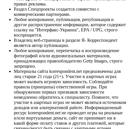
правах рекламы.
Раздел Спецпроекты создается совместно с
коммерческими партнерами.
Любое копирование, публикация, републикация и
другое распространение информации, которое содержит
ссылку на "Интерфакс-Украина", EPA / UPG, строго
воспрещается.
Владелец веб-страницы в разделе Я- Корреспондент
является автор публикации.
Любое копирование, перепечатка и воспроизведение
фотографий и/или аудиовизуальных материалов,
принадлежащих правообладателю Getty Images, строго
запрещено.
Материалы сайта korrespondent.net предназначены для
лиц старше 21 года (21+). Участие в азартных играх
может вызвать игровую зависимость. Соблюдайте
правила (принципы) ответственной игры. При
обнаружении первых признаков зависимости
немедленно обратитесь к специалисту. Помните, что
участие в азартных играх не может являться источником
доходов или альтернативой работе. Информационный
ресурс korrespondent.net не проводит игры на реальные
и/или виртуальные деньги, сайт не принимает ни в
какой форме оплату ставок и других платежей, которые
связаны/могут быть связаны с азартными играми,