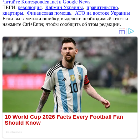
Читайте Korrespondent.net в Google News
ТЕГИ:
революция
,
Кабмин Украины
,
правительство
,
квартиры
,
Финансовая помощь
,
АТО на востоке Украины
Если вы заметили ошибку, выделите необходимый текст и
нажмите Ctrl+Enter, чтобы сообщить об этом редакции.