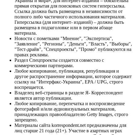
Украины и мира», для интернет-изданий – обязательна
прямая открытая для поисковых систем гиперссылка.
Ссылка должна быть размещена в независимости от
полного либо частичного использования материалов.
Гиперссылка (для интернет- изданий) – должна быть
размещена в подзаголовке или в первом абзаце
материала.
Новости с пометками "Мнение", "Экспертиза",
"Заявление", "Регионы", "Деньги", "Власть", "Выборы",
"Тест-драйв", "Спецпроекты", "Промо" публикуются на
правах рекламы.
Раздел Спецпроекты создается совместно с
коммерческими партнерами.
Любое копирование, публикация, републикация и
другое распространение информации, которое содержит
ссылку на "Интерфакс-Украина", EPA / UPG, строго
воспрещается.
Владелец веб-страницы в разделе Я- Корреспондент
является автор публикации.
Любое копирование, перепечатка и воспроизведение
фотографий и/или аудиовизуальных материалов,
принадлежащих правообладателю Getty Images, строго
запрещено.
Материалы сайта korrespondent.net предназначены для
лиц старше 21 года (21+). Участие в азартных играх