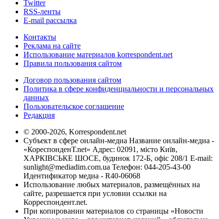
Twitter
RSS-ленты
E-mail рассылка
Контакты
Реклама на сайте
Использование материалов korrespondent.net
Правила пользования сайтом
Договор пользования сайтом
Политика в сфере конфиденциальности и персональных
данных
Пользовательское соглашение
Редакция
© 2000-2026, Korrespondent.net
Субъект в сфере онлайн-медиа Название онлайн-медиа -
«КореспонденТ.net» Адрес: 02091, місто Київ,
ХАРКІВСЬКЕ ШОСЕ, будинок 172-Б, офіс 208/1 E-mail:
sunlight@mediadim.com.ua
Телефон: 044-205-43-00
Идентификатор медиа - R40-06068
Использование любых материалов, размещённых на
сайте, разрешается при условии ссылки на
Корреспондент.net.
При копировании материалов со страницы «Новости