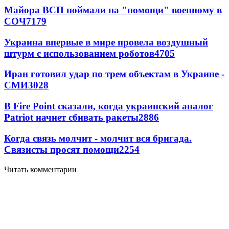
Майора ВСП поймали на "помощи" военному в
СОЧ
7179
Украина впервые в мире провела воздушный
штурм с использованием роботов
4705
Иран готовил удар по трем объектам в Украине -
СМИ
3028
В Fire Point сказали, когда украинский аналог
Patriot начнет сбивать ракеты
2886
Когда связь молчит - молчит вся бригада.
Связисты просят помощи
2254
Читать комментарии