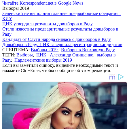
Читайте Korrespondent.net в Google News
Выборы 2019
Зеленский не выполнил главные предвыборные обещания -
КИУ
ЦИК утвердила результаты довыборов в Раду
Стали известны предварительные результаты довыборов в
Раду
Кандидат от Слуги народа снялась с довыборов в Раду
Довыборы в Раду: ЦИК завершила регистрацию кандидатов
СПЕЦТЕМА:
Выборы 2019
,
Выборы в Верховную Раду
ТЕГИ:
Выборы
,
ЦИК
,
Александр Онищенко
,
выборы в
Раду
,
Парламентские выборы 2019
Если вы заметили ошибку, выделите необходимый текст и
нажмите Ctrl+Enter, чтобы сообщить об этом редакции.