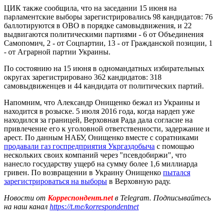
ЦИК также сообщила, что на заседании 15 июня на
парламентские выборы зарегистрировались 98 кандидатов: 76
баллотируются в ОВО в порядке самовыдвижения, и 22
выдвигаются политическими партиями - 6 от Объединения
Самопомич, 2 - от Соцпартии, 13 - от Гражданской позиции, 1
- от Аграрной партии Украины.
По состоянию на 15 июня в одномандатных избирательных
округах зарегистрировано 362 кандидатов: 318
самовыдвиженцев и 44 кандидата от политических партий.
Напомним, что Александр Онищенко бежал из Украины и
находится в розыске. 5 июля 2016 года, когда нардеп уже
находился за границей, Верховная Рада дала согласие на
привлечение его к уголовной ответственности, задержание и
арест. По данным НАБУ, Онищенко вместе с соратниками
продавали газ госпредприятия Укргаздобыча
с помощью
нескольких своих компаний через "псевдобиржи", что
нанесло государству ущерб на сумму более 1,6 миллиарда
гривен. По возвращении в Украину Онищенко
пытался
зарегистрироваться на выборы
в Верховную раду.
Новости от
Корреспондент.net
в Telegram. Подписывайтесь
на наш канал
https://t.me/korrespondentnet