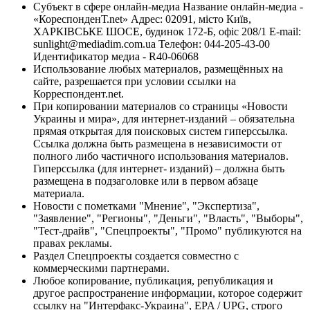
Субъект в сфере онлайн-медиа Название онлайн-медиа -
«КореспонденТ.net» Адрес: 02091, місто Київ,
ХАРКІВСЬКЕ ШОСЕ, будинок 172-Б, офіс 208/1 E-mail:
sunlight@mediadim.com.ua
Телефон: 044-205-43-00
Идентификатор медиа - R40-06068
Использование любых материалов, размещённых на
сайте, разрешается при условии ссылки на
Корреспондент.net.
При копировании материалов со страницы «Новости
Украины и мира», для интернет-изданий – обязательна
прямая открытая для поисковых систем гиперссылка.
Ссылка должна быть размещена в независимости от
полного либо частичного использования материалов.
Гиперссылка (для интернет- изданий) – должна быть
размещена в подзаголовке или в первом абзаце
материала.
Новости с пометками "Мнение", "Экспертиза",
"Заявление", "Регионы", "Деньги", "Власть", "Выборы",
"Тест-драйв", "Спецпроекты", "Промо" публикуются на
правах рекламы.
Раздел Спецпроекты создается совместно с
коммерческими партнерами.
Любое копирование, публикация, републикация и
другое распространение информации, которое содержит
ссылку на "Интерфакс-Украина", EPA / UPG, строго