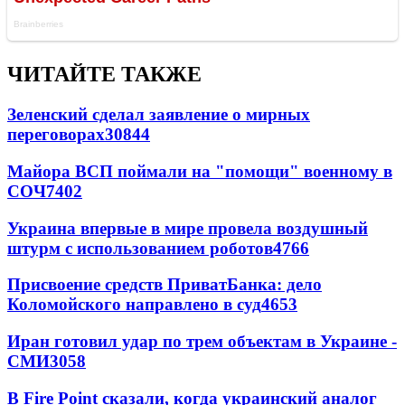
ЧИТАЙТЕ ТАКЖЕ
Зеленский сделал заявление о мирных
переговорах
30844
Майора ВСП поймали на "помощи" военному в
СОЧ
7402
Украина впервые в мире провела воздушный
штурм с использованием роботов
4766
Присвоение средств ПриватБанка: дело
Коломойского направлено в суд
4653
Иран готовил удар по трем объектам в Украине -
СМИ
3058
В Fire Point сказали, когда украинский аналог