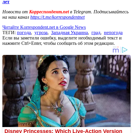
лет
Новости от
Корреспондент.net
в Telegram. Подписывайтесь
на наш канал
https://t.me/korrespondentnet
Читайте Korrespondent.net в Google News
ТЕГИ:
погода
,
угроза
,
Западная Украина
,
град
,
непогода
Если вы заметили ошибку, выделите необходимый текст и
нажмите Ctrl+Enter, чтобы сообщить об этом редакции.