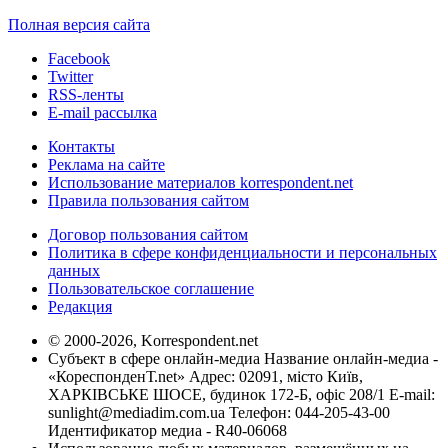
Полная версия сайта
Facebook
Twitter
RSS-ленты
E-mail рассылка
Контакты
Реклама на сайте
Использование материалов korrespondent.net
Правила пользования сайтом
Договор пользования сайтом
Политика в сфере конфиденциальности и персональных
данных
Пользовательское соглашение
Редакция
© 2000-2026, Korrespondent.net
Субъект в сфере онлайн-медиа Название онлайн-медиа -
«КореспонденТ.net» Адрес: 02091, місто Київ,
ХАРКІВСЬКЕ ШОСЕ, будинок 172-Б, офіс 208/1 E-mail:
sunlight@mediadim.com.ua
Телефон: 044-205-43-00
Идентификатор медиа - R40-06068