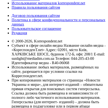
Использование материалов korrespondent.net
Правила пользования сайтом
Договор пользования сайтом
Политика в сфере конфиденциальности и персональных
данных
Пользовательское соглашение
Редакция
© 2000-2026, Korrespondent.net
Субъект в сфере онлайн-медиа Название онлайн-медиа -
«КореспонденТ.net» Адрес: 02091, місто Київ,
ХАРКІВСЬКЕ ШОСЕ, будинок 172-Б, офіс 208/1 E-mail:
sunlight@mediadim.com.ua
Телефон: 044-205-43-00
Идентификатор медиа - R40-06068
Использование любых материалов, размещённых на
сайте, разрешается при условии ссылки на
Корреспондент.net.
При копировании материалов со страницы «Новости
Украины и мира», для интернет-изданий – обязательна
прямая открытая для поисковых систем гиперссылка.
Ссылка должна быть размещена в независимости от
полного либо частичного использования материалов.
Гиперссылка (для интернет- изданий) – должна быть
размещена в подзаголовке или в первом абзаце