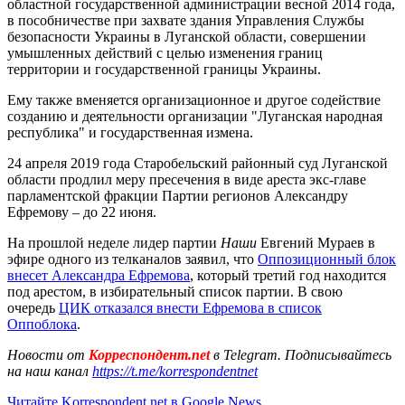
областной государственной администрации весной 2014 года,
в пособничестве при захвате здания Управления Службы
безопасности Украины в Луганской области, совершении
умышленных действий с целью изменения границ
территории и государственной границы Украины.
Ему также вменяется организационное и другое содействие
созданию и деятельности организации "Луганская народная
республика" и государственная измена.
24 апреля 2019 года Старобельский районный суд Луганской
области продлил меру пресечения в виде ареста экс-главе
парламентской фракции Партии регионов Александру
Ефремову – до 22 июня.
На прошлой неделе лидер партии
Наши
Евгений Мураев в
эфире одного из телканалов заявил, что
Оппозиционный блок
внесет Александра Ефремова
, который третий год находится
под арестом, в избирательный список партии. В свою
очередь
ЦИК отказался внести Ефремова в список
Оппоблока
.
Новости от
Корреспондент.net
в Telegram. Подписывайтесь
на наш канал
https://t.me/korrespondentnet
Читайте Korrespondent.net в Google News