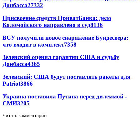
Донбасса
27332
Присвоение средств ПриватБанка: дело
Коломойского направлено в суд
8136
ВСУ получили новое снаряжение Бундесвера:
что входит в комплект
7358
Зеленский оценил гарантии США и судьбу
Донбасса
4365
Зеленский: США будут поставлять ракеты для
Patriot
3866
Украина поставила Путина перед дилеммой -
СМИ
3205
Читать комментарии