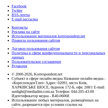
Facebook
Twitter
RSS-ленты
E-mail рассылка
Контакты
Реклама на сайте
Использование материалов korrespondent.net
Правила пользования сайтом
Договор пользования сайтом
Политика в сфере конфиденциальности и персональных
данных
Пользовательское соглашение
Редакция
© 2000-2026, Korrespondent.net
Субъект в сфере онлайн-медиа Название онлайн-медиа -
«КореспонденТ.net» Адрес: 02091, місто Київ,
ХАРКІВСЬКЕ ШОСЕ, будинок 172-Б, офіс 208/1 E-mail:
sunlight@mediadim.com.ua
Телефон: 044-205-43-00
Идентификатор медиа - R40-06068
Использование любых материалов, размещённых на
сайте, разрешается при условии ссылки на