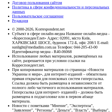
Договор пользования сайтом
Политика в сфере конфиденциальности и персональных
данных
Пользовательское соглашение
Редакция
© 2000-2026, Korrespondent.net
Субъект в сфере онлайн-медиа Название онлайн-медиа -
«КореспонденТ.net» Адрес: 02091, місто Київ,
ХАРКІВСЬКЕ ШОСЕ, будинок 172-Б, офіс 208/1 E-mail:
sunlight@mediadim.com.ua
Телефон: 044-205-43-00
Идентификатор медиа - R40-06068
Использование любых материалов, размещённых на
сайте, разрешается при условии ссылки на
Корреспондент.net.
При копировании материалов со страницы «Новости
Украины и мира», для интернет-изданий – обязательна
прямая открытая для поисковых систем гиперссылка.
Ссылка должна быть размещена в независимости от
полного либо частичного использования материалов.
Гиперссылка (для интернет- изданий) – должна быть
размещена в подзаголовке или в первом абзаце
материала.
Новости с пометками "Мнение", "Экспертиза",
"Заявление", "Регионы", "Деньги", "Власть", "Выборы",