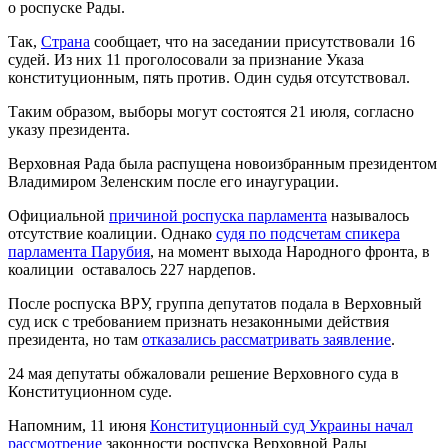
о роспуске Рады.
Так,
Страна
сообщает, что на заседании присутствовали 16
судей. Из них 11 проголосовали за признание Указа
конституционным, пять против. Один судья отсутствовал.
Таким образом, выборы могут состоятся 21 июля, согласно
указу президента.
Верховная Рада была распущена новоизбранным президентом
Владимиром Зеленским после его инаугурации.
Официальной
причиной роспуска парламента
называлось
отсутствие коалиции. Однако
судя по подсчетам спикера
парламента Парубия
, на момент выхода Народного фронта, в
коалиции оставалось 227 нардепов.
После роспуска ВРУ, группа депутатов подала в Верховный
суд иск с требованием признать незаконными действия
президента, но там
отказались рассматривать заявление
.
24 мая депутаты обжаловали решение Верховного суда в
Конституционном суде.
Напомним, 11 июня
Конституционный суд Украины начал
рассмотрение
законности роспуска Верховной Рады