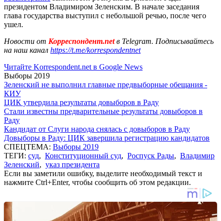
президентом Владимиром Зеленским. В начале заседания
глава государства выступил с небольшой речью, после чего
ушел.
Новости от
Корреспондент.net
в Telegram. Подписывайтесь
на наш канал
https://t.me/korrespondentnet
Читайте Korrespondent.net в Google News
Выборы 2019
Зеленский не выполнил главные предвыборные обещания -
КИУ
ЦИК утвердила результаты довыборов в Раду
Стали известны предварительные результаты довыборов в
Раду
Кандидат от Слуги народа снялась с довыборов в Раду
Довыборы в Раду: ЦИК завершила регистрацию кандидатов
СПЕЦТЕМА:
Выборы 2019
ТЕГИ:
суд
,
Конституционный суд
,
Роспуск Рады
,
Владимир
Зеленский
,
указ президента
Если вы заметили ошибку, выделите необходимый текст и
нажмите Ctrl+Enter, чтобы сообщить об этом редакции.