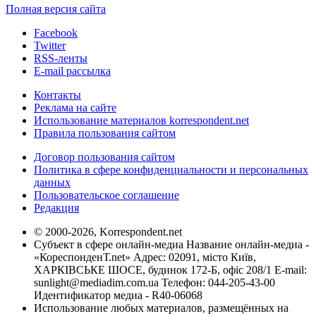
Полная версия сайта
Facebook
Twitter
RSS-ленты
E-mail рассылка
Контакты
Реклама на сайте
Использование материалов korrespondent.net
Правила пользования сайтом
Договор пользования сайтом
Политика в сфере конфиденциальности и персональных
данных
Пользовательское соглашение
Редакция
© 2000-2026, Korrespondent.net
Субъект в сфере онлайн-медиа Название онлайн-медиа -
«КореспонденТ.net» Адрес: 02091, місто Київ,
ХАРКІВСЬКЕ ШОСЕ, будинок 172-Б, офіс 208/1 E-mail:
sunlight@mediadim.com.ua
Телефон: 044-205-43-00
Идентификатор медиа - R40-06068
Использование любых материалов, размещённых на