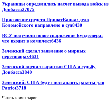
Украинцы определились насчет вывода войск из
Донбасса
27075
Присвоение средств ПриватБанка: дело
Коломойского направлено в суд
8430
ВСУ получили новое снаряжение Бундесвера:
что входит в комплект
6436
Зеленский сделал заявление о мирных
переговорах
4631
Зеленский оценил гарантии США и судьбу
Донбасса
3840
Зеленский: США будут поставлять ракеты для
Patriot
3718
Читать комментарии