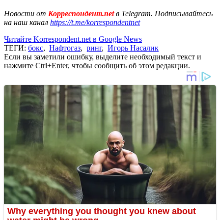
Новости от
Корреспондент.net
в Telegram. Подписывайтесь
на наш канал
https://t.me/korrespondentnet
Читайте Korrespondent.net в Google News
ТЕГИ:
бокс
,
Нафтогаз
,
ринг
,
Игорь Насалик
Если вы заметили ошибку, выделите необходимый текст и
нажмите Ctrl+Enter, чтобы сообщить об этом редакции.