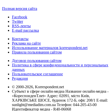
Полная версия сайта
Facebook
Twitter
RSS-ленты
E-mail рассылка
Контакты
Реклама на сайте
Использование материалов korrespondent.net
Правила пользования сайтом
Договор пользования сайтом
Политика в сфере конфиденциальности и персональных
данных
Пользовательское соглашение
Редакция
© 2000-2026, Korrespondent.net
Субъект в сфере онлайн-медиа Название онлайн-медиа -
«КореспонденТ.net» Адрес: 02091, місто Київ,
ХАРКІВСЬКЕ ШОСЕ, будинок 172-Б, офіс 208/1 E-mail:
sunlight@mediadim.com.ua
Телефон: 044-205-43-00
Идентификатор медиа - R40-06068