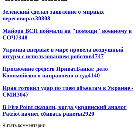
Зеленский сделал заявление о мирных
переговорах
30808
Майора ВСП поймали на "помощи" военному в
СОЧ
7348
Украина впервые в мире провела воздушный
штурм с использованием роботов
4747
Присвоение средств ПриватБанка: дело
Коломойского направлено в суд
4140
Иран готовил удар по трем объектам в Украине -
СМИ
3047
В Fire Point сказали, когда украинский аналог
Patriot начнет сбивать ракеты
2920
Читать комментарии