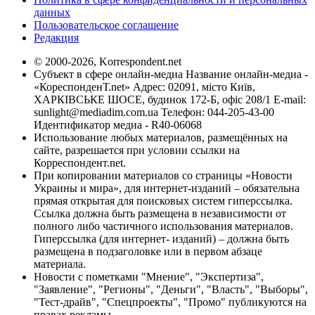
данных
Пользовательское соглашение
Редакция
© 2000-2026, Korrespondent.net
Субъект в сфере онлайн-медиа Название онлайн-медиа -
«КореспонденТ.net» Адрес: 02091, місто Київ,
ХАРКІВСЬКЕ ШОСЕ, будинок 172-Б, офіс 208/1 E-mail:
sunlight@mediadim.com.ua
Телефон: 044-205-43-00
Идентификатор медиа - R40-06068
Использование любых материалов, размещённых на
сайте, разрешается при условии ссылки на
Корреспондент.net.
При копировании материалов со страницы «Новости
Украины и мира», для интернет-изданий – обязательна
прямая открытая для поисковых систем гиперссылка.
Ссылка должна быть размещена в независимости от
полного либо частичного использования материалов.
Гиперссылка (для интернет- изданий) – должна быть
размещена в подзаголовке или в первом абзаце
материала.
Новости с пометками "Мнение", "Экспертиза",
"Заявление", "Регионы", "Деньги", "Власть", "Выборы",
"Тест-драйв", "Спецпроекты", "Промо" публикуются на
правах рекламы.