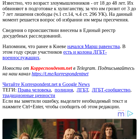
Известно, что возраст злоумышленников - от 18 до 48 лет. Их
обвиняют в подготовке к хулиганству, за что им грозит от 3 до
7 лет лишения свободы (ч.1 ст.14, ч.4 ст. 296 УК). На данный
момент решается вопрос об избрании им меры пресечения.
Сведения о происшествии внесены в Единый реестр
досудебных расследований.
Напомним, что ранее в Киеве
начался Марш равенства
. В
этом году среди участников
есть и колона ЛГБТ-
военнослужащих
.
Новости от
Корреспондент.net
в Telegram. Подписывайтесь
на наш канал
https://t.me/korrespondentnet
Читайте Korrespondent.net в Google News
ТЕГИ:
Права человека
,
полиция
,
ЛГБТ
,
ЛГБТ-сообщество
,
традиционные ценности
Если вы заметили ошибку, выделите необходимый текст и
нажмите Ctrl+Enter, чтобы сообщить об этом редакции.