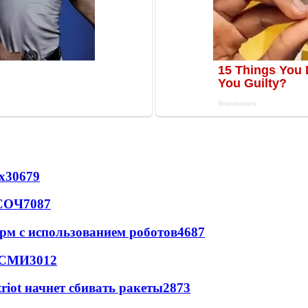
х
30679
 СОЧ
7087
рм с использованием роботов
4687
- СМИ
3012
triot начнет сбивать ракеты
2873