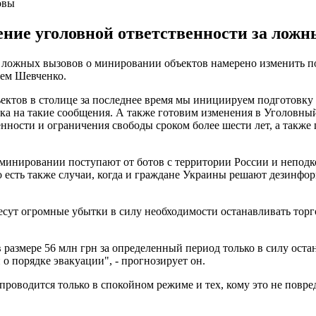
овы
ение уголовной ответственности за лож
а ложных вызовов о минировании объектов намерено изменить п
ем Шевченко.
ектов в столице за последнее время мы инициируем подготовку
ка на такие сообщения. А также готовим изменения в Уголовный
енности и ограничения свободы сроком более шести лет, а такж
 минировании поступают от ботов с территории России и неподк
есть также случаи, когда и граждане Украины решают дезинфор
есут огромные убытки в силу необходимости останавливать тор
размере 56 млн грн за определенный период только в силу оста
о порядке эвакуации", - прогнозирует он.
проводится только в спокойном режиме и тех, кому это не повред