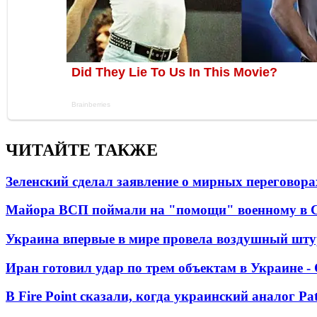
ЧИТАЙТЕ ТАКЖЕ
Зеленский сделал заявление о мирных переговора
Майора ВСП поймали на "помощи" военному в
Украина впервые в мире провела воздушный шту
Иран готовил удар по трем объектам в Украине 
В Fire Point сказали, когда украинский аналог Pa