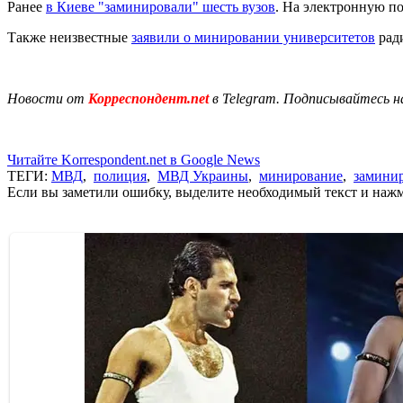
Ранее
в Киеве "заминировали" шесть вузов
. На электронную п
Также неизвестные
заявили о минировании университетов
ради
Новости от
Корреспондент.net
в Telegram. Подписывайтесь н
Читайте Korrespondent.net в Google News
ТЕГИ:
МВД
,
полиция
,
МВД Украины
,
минирование
,
замини
Если вы заметили ошибку, выделите необходимый текст и нажми