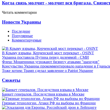
Когда связь молчит - молчит вся бригада. Связи
Читать комментарии
Новости Украины
Последние
Популярные
Комментируемые
В Крыму взрывы, Керченский мост перекрыт - OSINT
Украина поставила Путина перед дилеммой - СМИ
Флеш: Мошенники угрожают бизнесу атаками "шахедов"
Консульство Украины прокомментировало нападение в Гданьс
Тоже хотим: Трамп сделал заявление о Patriot Украине
Сюжеты
Банкет генералов. Последствия взрыва в Москве
Грязные технологии. Атаки РФ на выборы во Франции