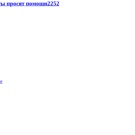
сты просят помощи
2252
ке