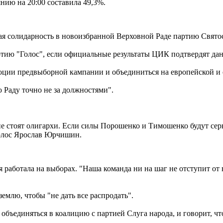
нию на 20:00 составила 49,3%.
я солидарность в новоизбранной Верховной Раде партию Святос
ию "Голос", если официальные результаты ЦИК подтвердят данн
оции предвыборной кампании и объединиться на европейской и 
 Раду точно не за должностями".
не стоят олигархи. Если силы Порошенко и Тимошенко будут серь
Голос Ярослав Юрчишин.
работала на выборах. "Наша команда ни на шаг не отступит от 
млю, чтобы "не дать все распродать".
объединяться в коалицию с партией Слуга народа, и говорит, чт