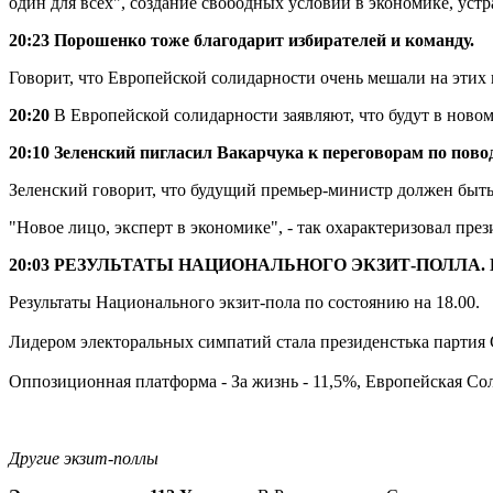
один для всех", создание свободных условий в экономике, уст
20:23 Порошенко тоже благодарит избирателей и команду.
Говорит, что Европейской солидарности очень мешали на этих 
20:20
В Европейской солидарности заявляют, что будут в ново
20:10 Зеленский пигласил Вакарчука к переговорам по пово
Зеленский говорит, что будущий премьер-министр должен быть
"Новое лицо, эксперт в экономике", - так охарактеризовал през
20:03 РЕЗУЛЬТАТЫ НАЦИОНАЛЬНОГО ЭКЗИТ-ПОЛЛА. 
Результаты Национального экзит-пола по состоянию на 18.00.
Лидером электоральных симпатий стала президенстька партия С
Оппозиционная платформа - За жизнь - 11,5%, Европейская Сол
Другие экзит-поллы