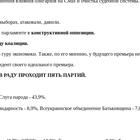
ранения влияния олигархов на СМИ и очистка судебной системы.
выборах, атаковали, давили.
м парламенте в
конструктивной оппозиции.
ду коалиции.
 гуру экономики. Также, по его мнению, у будущего премьера н
идент своего идеального премьера.
В РАДУ ПРОХОДИТ ПЯТЬ ПАРТИЙ.
луга народа - 43,9%.
идарность - 8,9%, Всеукраинское объединение Батькивщина - 7,6