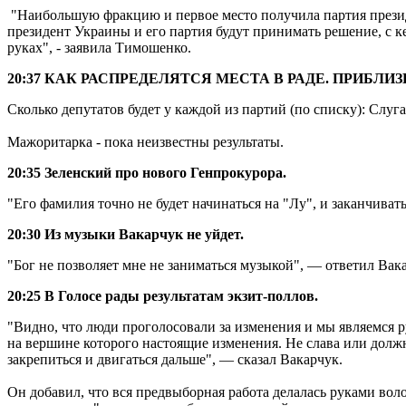
"Наибольшую фракцию и первое место получила партия презид
президент Украины и его партия будут принимать решение, с ке
руках", - заявила Тимошенко.
20:37 КАК РАСПРЕДЕЛЯТСЯ МЕСТА В РАДЕ. ПРИБЛИ
Сколько депутатов будет у каждой из партий (по списку): Слуга 
Мажоритарка - пока неизвестны результаты.
20:35 Зеленский про нового Генпрокурора.
"Его фамилия точно не будет начинаться на "Лу", и заканчиватьс
20:30 Из музыки Вакарчук не уйдет.
"Бог не позволяет мне не заниматься музыкой", — ответил Вака
20:25 В Голосе рады результатам экзит-поллов.
"Видно, что люди проголосовали за изменения и мы являемся р
на вершине которого настоящие изменения. Не слава или долж
закрепиться и двигаться дальше", — сказал Вакарчук.
Он добавил, что вся предвыборная работа делалась руками вол