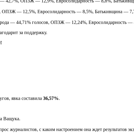
да — 42,7%, ОПЗЖ — 12,9%, Евросолидарность — 8,8%, Батькивщ
ов, ОПЗЖ — 12,5%, Евросолидарность — 8,5%, Батькивщина — 7,
народа — 44,71% голосов, ОПЗЖ — 12,24%, Евросолидарность — 
агодарит за поддержку.
!
угов, явка составила
36,57%
.
а Ващука.
с журналистов, с каким настроением она ждет результатов экзи