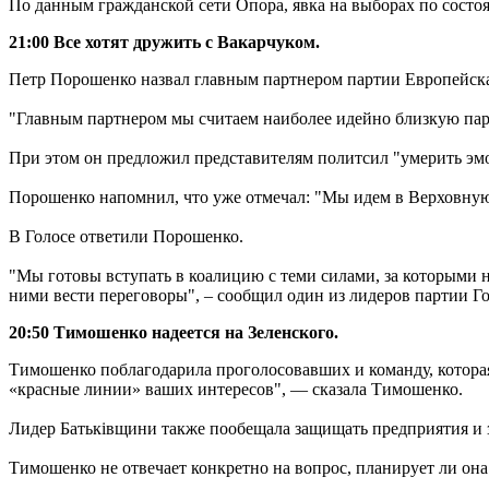
По данным гражданской сети Опора, явка на выборах по состоя
21:00 Все хотят дружить с Вакарчуком.
Петр Порошенко назвал главным партнером партии Европейска
"Главным партнером мы считаем наиболее идейно близкую парт
При этом он предложил представителям политсил "умерить эм
Порошенко напомнил, что уже отмечал: "Мы идем в Верховную
В Голосе ответили Порошенко.
"Мы готовы вступать в коалицию с теми силами, за которыми 
ними вести переговоры", – сообщил один из лидеров партии 
20:50 Тимошенко надеется на Зеленского.
Тимошенко поблагодарила проголосовавших и команду, которая 
«красные линии» ваших интересов", — сказала Тимошенко.
Лидер Батьківщини также пообещала защищать предприятия и зе
Тимошенко не отвечает конкретно на вопрос, планирует ли она 