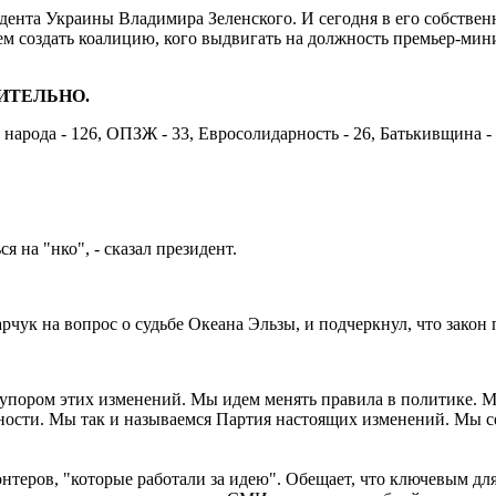
ента Украины Владимира Зеленского. И сегодня в его собствен
м создать коалицию, кого выдвигать на должность премьер-минис
ЗИТЕЛЬНО.
народа - 126, ОПЗЖ - 33, Евросолидарность - 26, Батькивщина - 2
я на "нко", - сказал президент.
рчук на вопрос о судьбе Океана Эльзы, и подчеркнул, что закон 
упором этих изменений. Мы идем менять правила в политике. Мы
ности. Мы так и называемся Партия настоящих изменений. Мы се
онтеров, "которые работали за идею". Обещает, что ключевым дл